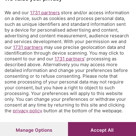
We and our
1731 partners
store and/or access information
Territorio
on a device, such as cookies and process personal data,
such as unique identifiers and standard information sent
by a device for personalised advertising and content,
Servizi
advertising and content measurement, audience research
and services development. With your permission we and
our
1731 partners
may use precise geolocation data and
Chi Siamo
identification through device scanning. You may click to
consent to our and our
1731 partners
’ processing as
described above. Alternatively you may access more
Community
detailed information and change your preferences before
consenting or to refuse consenting. Please note that
some processing of your personal data may not require
Network
your consent, but you have a right to object to such
processing. Your preferences will apply to this website
only. You can change your preferences or withdraw your
consent at any time by returning to this site and clicking
the
privacy policy
button at the bottom of the webpage.
© COPYRIGHT 2026 - S.E.S.A.A.B. S.p.a. con sede in Viale
Papa Giovanni XXIII, 118 24121 Bergamo - E' vietata la
Manage Options
Accept All
riproduzione anche parziale