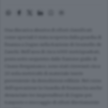
Una discarica abusiva di rifiuti classificati
come speciali è stata scoperta dalla guardia di
finanza a Zogno nella frazione di Grumello de
Zanchi. Nell’area di circa 4000 metriquadrati,
posta sotto sequestro dalle fiamme gialle di
Cisano Bergamasco, sono stati rinvenuti circa
20 mila metricubi di materiale inerte
proveniente da demolizioni edilizie. Nel corso
dell’operazione la Guardia di finanza ha anche
denunciato tre imprenditori di Zogno per
trasporto e stoccaggio di rifiuti illecitamente