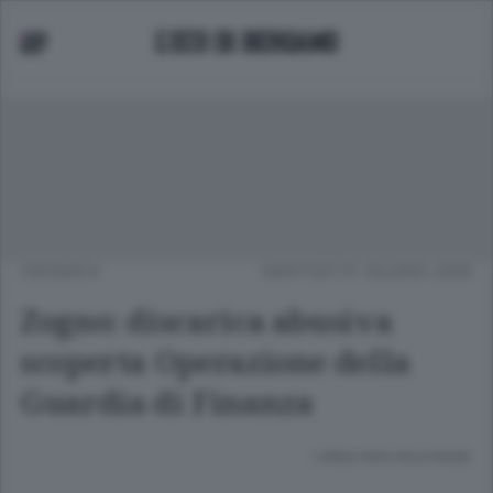
CRONACA
MARTEDÌ 07 GIUGNO 2005
Zogno: discarica abusiva
scoperta Operazione della
Guardia di Finanza
Lettura meno di un minuto.