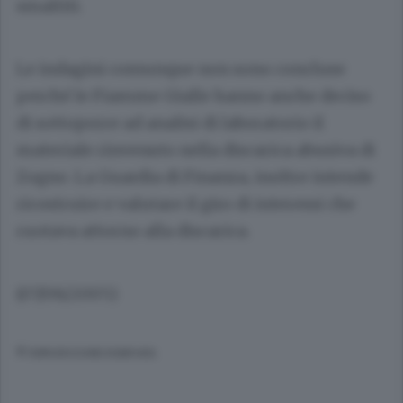
smaltiti.
Le indagini comunque non sono concluse
perché le Fiamme Gialle hanno anche deciso
di sottoporre ad analisi di laboratorio il
materiale rinvenuto nella discarica abusiva di
Zogno. La Guardia di Finanza, inoltre intende
ricostruire e valutare il giro di interessi che
ruotava attorno alla discarica.
(07/06/2005)
© RIPRODUZIONE RISERVATA