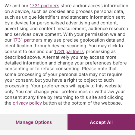
We and our
1731 partners
store and/or access information
Territorio
on a device, such as cookies and process personal data,
such as unique identifiers and standard information sent
by a device for personalised advertising and content,
Servizi
advertising and content measurement, audience research
and services development. With your permission we and
our
1731 partners
may use precise geolocation data and
Chi Siamo
identification through device scanning. You may click to
consent to our and our
1731 partners
’ processing as
described above. Alternatively you may access more
Community
detailed information and change your preferences before
consenting or to refuse consenting. Please note that
some processing of your personal data may not require
Network
your consent, but you have a right to object to such
processing. Your preferences will apply to this website
only. You can change your preferences or withdraw your
consent at any time by returning to this site and clicking
the
privacy policy
button at the bottom of the webpage.
© COPYRIGHT 2026 - S.E.S.A.A.B. S.p.a. con sede in Viale
Papa Giovanni XXIII, 118 24121 Bergamo - E' vietata la
Manage Options
Accept All
riproduzione anche parziale
Iscritta al Registro Imprese di Bergamo al n.243762 |