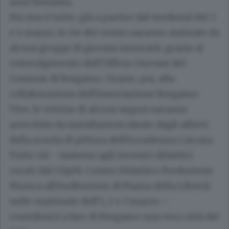
anni Sessanta.
Ma non è tutto: già a partire dal weekend del
3
e 4 marzo
, le vie del centro saranno animate da
alcuni gruppi di giovani musicisti, grazie al
coinvolgimento dell’Ufficio Giovani del
Comune di Bergamo. Grazie, poi, alla
collaborazione dell’Associazione Bergamo
Vive, le vetrine di alcuni negozi saranno
arricchite da installazioni ideate dagli allievi
della scuola di pittura dell’Accademia Carrara.
Tutto ciò - insieme agli incontri didattici
curati dal CDpM-Centro Didattico Produzione
Musica all’Auditorium di Piazza della Libertà
nelle mattinate dell’1, 2 e 3 marzo –
contribuirà a fare di Bergamo una vera città del