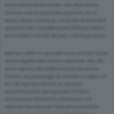
scena newyorkese (anche i Sex Mob hanno
ricevuto una Grammy Nomination, per il
nuovo album Sexotica), e in finale di festival il
quartetto del contrabbassista William Parker,
personalità centrale del jazz contemporaneo.
Nell’arco delle tre giornate sono previsti anche
alcuni significativi eventi collaterali, due dei
quali ospitati alla Galleria d’Arte Moderna-
GAMeC nei pomeriggi di
venerdì 9 e sabato 10
(ore 18; ingresso libero): ne saranno
rispettivamente protagonisti DJ Olive,
avventuroso alchimista elettronico, e il
raffinato duo formato dalla pianista Sylvie