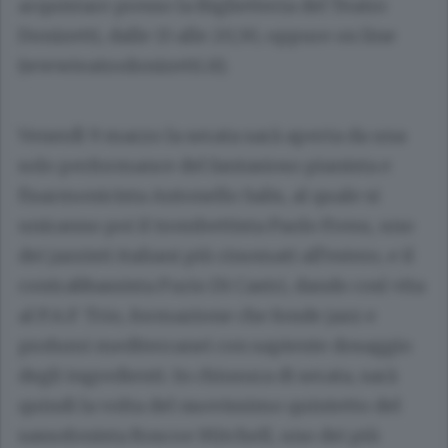
acquistare presso la Biglietteria del Teatro
Donizetti, dalle 13 alle 20,30, oppure on line
(www.teatrodonizetti.it).
Venerdì 9 marzo
la serata sarà aperta da una
solo performance del fantasioso pianista e
fisarmonicista Antonello Salis, al quale si
uniranno poi il trombettista Paolo Fresu, uno
dei jazzisti italiani più rinomati all’estero, e il
contrabbassista Furio Di Castri, dando così vita
al P.A.F. Trio, formazione che fonde jazz e
profumi mediterranei con sapiente dosaggio
degli ingredienti. In chiusura di serata, sarà
quindi la volta del nuovissimo quintetto del
sassofonista Roscoe Mitchell, uno dei più