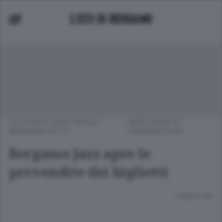
CULTURA E SPETTACOLI
/
MERCOLEDÌ 14
BERGAMO CITTÀ
FEBBRAIO 2007
Bergamo Jazz apre le
prevendite dei biglietti
Lettura 2 min.