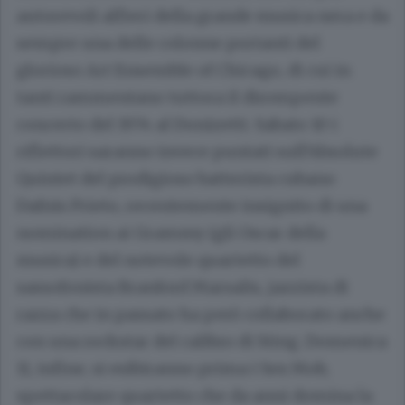
autorevoli alfieri della grande musica nera e da
sempre una delle colonne portanti del
glorioso Art Ensemble of Chicago, di cui in
tanti rammentano tuttora il dirompente
concerto del 1974 al Donizetti.
Sabato 10
i
riflettori saranno invece puntati sull’Absolute
Quintet del prodigioso batterista cubano
Dafnis Prieto, recentemente insignito di una
nomination ai Grammy (gli Oscar della
musica) e del notevole quartetto del
sassofonista Branford Marsalis, jazzista di
razza che in passato ha però collaborato anche
con una rockstar del calibro di Sting. Domenica
11, infine, si esibiranno prima i Sex Mob,
spettacolare quartetto che da anni domina la