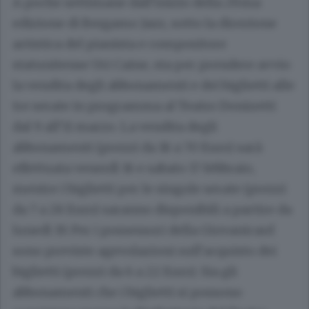
A poche settimane dall’inizio della 29.ma
edizione di Bergamo Jazz, sotto la direzione
artistica del pianista e compositore
statunitense Uri Caine, sta per prendere avvio
la vendita degli abbonamenti e dei biglietti alle
tre serate in programma al Teatro Donizetti
dal 9 all’11 marzo. La vendita degli
abbonamenti (prezzi da 18 a 70 Euro) sarà
effettuata venerdì 16 e sabato 17 febbraio,
mentre i biglietti per le singole serate (prezzi
da 7 a 28 Euro) saranno disponibili a partire da
lunedì 19. Per i possessori della Giovanicard
sono previste agevolazioni sull’acquisto dei
biglietti (prezzi da 6 a 22 Euro). Sia gli
abbonamenti che i biglietti si possono