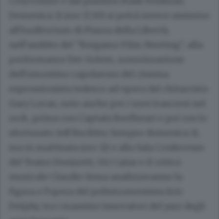
Courvoisier e dal pianista Mark Feldman.
Domenica 11 (ore 17,30) si potrà invece assistere
all’Auditorium di Piazza della Libertà,
nell’ambito del "Bergamo Film Meeting", alla
performance Der Golem, sonorizzazione
dell’omonimo capolavoro del cinema
espressionista tedesco ad opera del chitarrista
Gary Lucas, noto anche per i suoi trascorsi nel
rock, prima con Captain Beefheart e poi con lo
sfortunato Jeff Buckley. Sempre domenica 11,
ma in mattinata (ore 11) e alla Sala Conferenze
del Teatro Donizetti, Uri Caine e il critico
musicale Claudio Sessa analizzeranno la
figura e l’opera del polistrumentista Eric
Dolphy, tra i massimi innovatori del jazz degli