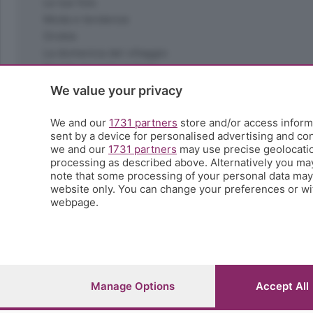
Le tue foto
Moda e tendenze
Orobie
La domenica del villaggio
Ricette (quasi) perfette
Scienza e Tecnologia
We value your privacy
Tic Tac
Volontariato
We and our
1731 partners
store and/or access informa
sent by a device for personalised advertising and c
StoryLab
we and our
1731 partners
may use precise geolocation
Il punto
processing as described above. Alternatively you ma
L'EcoCafè
note that some processing of your personal data may n
Editoriali
website only. You can change your preferences or wit
webpage.
© COPYRIGHT 2026 - S.E.S.A.A.B. S.p.a. con sede in Vial
riproduzione anche parziale
Iscritta al Registro Imprese di Bergamo al n.243762 | Ca
Manage Options
Accept All