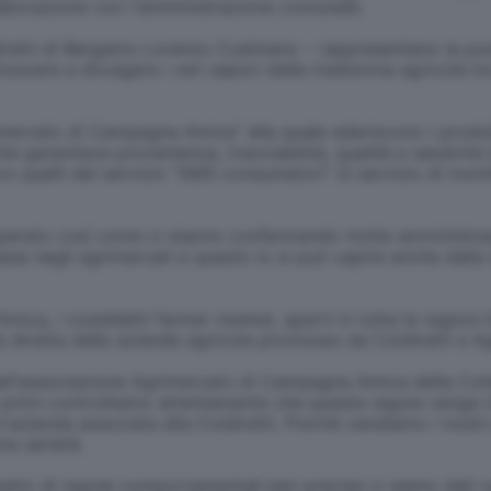
laborazione con l'amministrazione comunale.
oldiretti di Bergamo Lorenzo Cusimano – rappresentano la po
oscere e divulgare i veri sapori della tradizione agricola l
mercato di Campagna Amica” alla quale aderiscono i produtt
e garantisce provenienza, tracciabilità, qualità e salubrità 
on quelli del servizio "SMS consumatori" (il servizio di moni
operato così come ci stanno confermando molte amministrazi
pesa negli agrimercati e questo lo si può capire anche dalla
mica, i cosiddetti farmer market, aperti in tutte le regioni
a diretta delle aziende agricole promosso da Coldiretti e A
 dell'associazione Agrimercato di Campagna Amica della Cold
er primi controlliamo attentamente che questa regola venga r
zienda associata alla Coldiretti. Poiché vendiamo i nostri 
ma serietà.
spetto di regole comportamentali ben precise ci siamo dati 