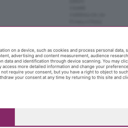
Editore
Contatti
Collabora con noi
Privacy e Policy
tion on a device, such as cookies and process personal data, s
ontent, advertising and content measurement, audience researc
 data and identification through device scanning. You may clic
y access more detailed information and change your preference
ot require your consent, but you have a right to object to such
hdraw your consent at any time by returning to this site and cl
e Papa Giovanni XXIII, 118 24121 Bergamo - E' vietata la
pitale sociale Euro 10.000.000 i.v.