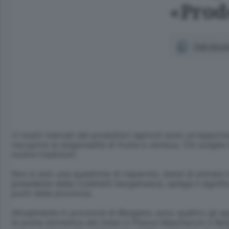
«Prodo
Vedi docum
«I nostri mercati dei produttori agricoli sono un'opport
riscoprire la stagionalità di frutta e verdura. Chi scegli
nostre tradizioni.
Non è solo una questione di risparmio, bensì di entrare in
presidente della Coldiretti bergamasca, spiega il signi
punti della provincia.
Attualmente in provincia di Bergamo sono quattro gli ag
la prima domenica del mese in Piazza Mascheroni a Berga