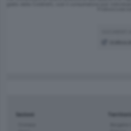
giallo della Coldiretti, così il consumatore può individua
© RIPRODUZIONE RI
DOCUMENTI 
Un'allieva d
Sezioni
Territor
Cronaca
Bergamo C