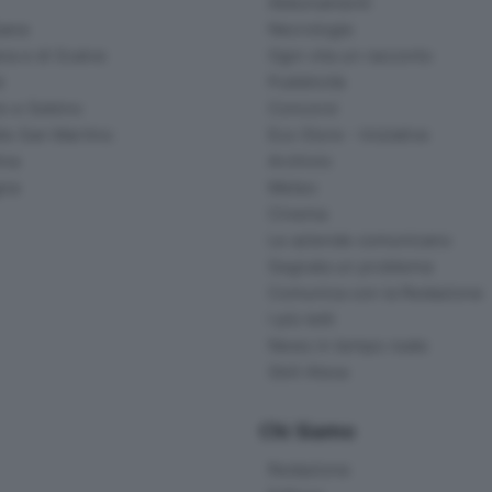
Abbonamenti
ana
Necrologie
na e di Scalve
Ogni vita un racconto
d
Pubblicità
o e Sebino
Concorsi
lle San Martino
Eco Store - Iniziative
ina
Archivio
gna
Meteo
Cinema
Le aziende comunicano
Segnala un problema
Comunica con la Redazione
I più letti
News in tempo reale
Skill Alexa
Chi Siamo
Redazione