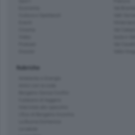
Sport
Pianura
Economia
Val Bremb
Cultura e Spettacoli
Valli Seria
Eventi
Hinterlan
Cinema
Val Calepi
Video
Isola e Va
Podcast
Val Cavall
Dossier
Valle Ima
Rubriche
Ambiente e Energia
Amici con la coda
Bergamo Senza Confini
Il piacere di leggere
Interviste allo specchio
L'Eco di Bergamo Incontra
La Buona Domenica
La salute