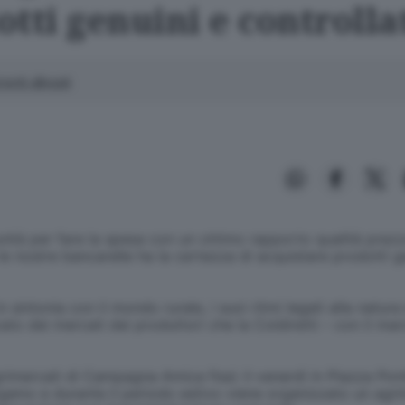
tti genuini e controlla
enti allegati
unità per fare la spesa con un ottimo rapporto qualità prezz
e le nostre bancarelle ha la certezza di acquistare prodotti 
 sintonia con il mondo rurale, i suoi ritmi legati alla natur
ficato dei mercati dei produttori che la Coldiretti – con i
rimercati di Campagna Amica fissi: il venerdì in Piazza Pon
mo e durante il periodo estivo viene organizzato un agrimer