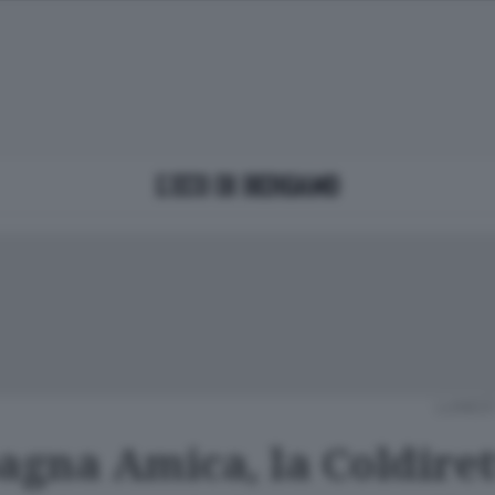
LUNEDÌ
gna Amica, la Coldiret