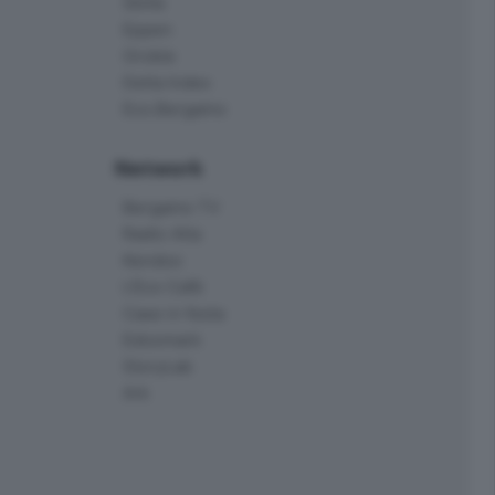
Skille
Eppen
Orobie
Delta Index
Eco.Bergamo
Network
Bergamo TV
Radio Alta
Kendoo
L'Eco Cafè
Case in festa
Edoomark
StoryLab
Ark