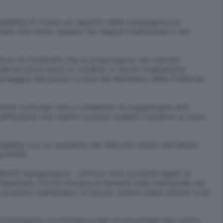
ssibilità di vivere un aspetto della campagna pur
ocale che molto spesso nei negozi tradizionali e nei
ori di Coldiretti che si propongono nei mercati
dei prodotti posti in vendita. In modo trasparente
toraggio dei prezzi a cura del Ministero delle Politiche
oni comunali che ci chiedono di organizzare altri
 diffusione che stanno avendo queste iniziative su tutto
 italiane con un aumento del 360 per cento nell'ultimo
gri2000.
iretti bergamasca – offrono solo prodotti legati al
ispettata. Chi ha trovato le banane sulle bancarelle dei
prodotti mettendoci la faccia, stiamo bene attenti a far
un'immagine coordinata e ben riconoscibile dal colore