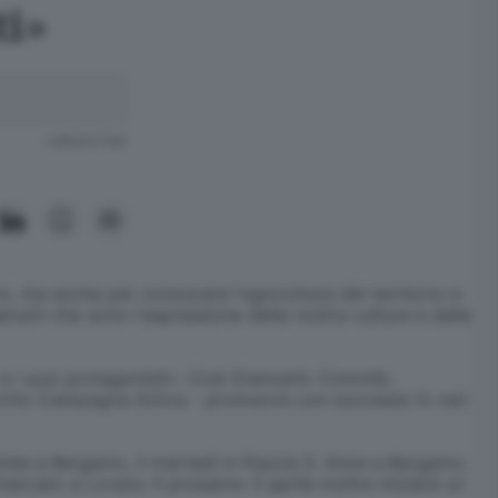
ti»
Lettura 2 min.
o, ma anche per conoscere l'agricoltura del territorio e
genuini che sono l'espressione della nostra cultura e delle
a e i suoi protagonisti». Così Giancarlo Colombi,
l marchio Campagna Amica - promuove con successo in vari
tida a Bergamo, il martedì in Piazza S. Anna a Bergamo,
cato a Lovere. Il prossimo 3 aprile inoltre inizierà un