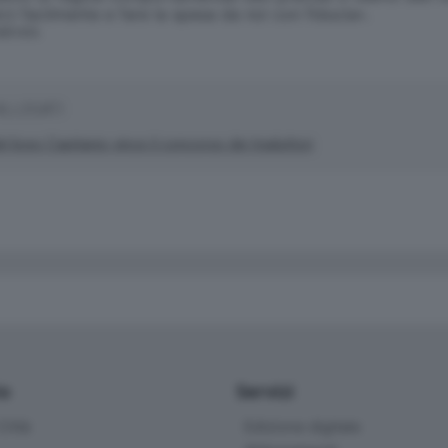
rci facilmente e fare la spesa da noi con fiducia».
SERVATA
ALLEGATI
el liceo Capitanio vince il concorso dei traduttori
io
Servizi
ittà
Edizione digitale