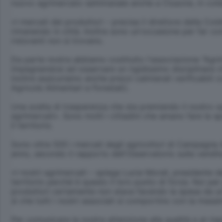
nuovo agrimercato settimanale anche a Clusone, in col
«I mercati dei produttori – precisa il direttore della C
rimanendo in città. Inoltre sono un'occasione per far con
ristoranti non si trovano.
Da parte nostra abbiamo costituito l'associazione “Agri
impegnandosi ad osservare un rigidissimo disciplinare ch
inoltre assicuriamo anche prezzi calmierati verificabili c
Agricole Alimentari e Forestali).
Una scelta di trasparenza che sta premiando il nostro 
agrimercati». Sono molti i cittadini che amano fare la s
il territorio.
Sono oltre 500 i mercati degli agricoltori di Campagna A
anno, secondo il rapporto dell'Osservatorio sulla vendit
«I nostri agrimercati – spiega Lucia Morali, presidente
territorio perché è questo il loro punto di forza. Noi p
produttori certamente non stava facendo la spesa da un'a
sì che tutti i nostri associati si comportino con la massi
Per comunicare la nostra attenzione alla qualità e al ri