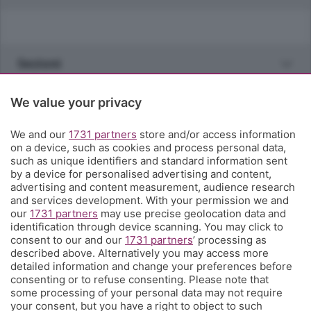
Sezioni
Rubriche
We value your privacy
We and our
1731 partners
store and/or access information
Territorio
on a device, such as cookies and process personal data,
such as unique identifiers and standard information sent
by a device for personalised advertising and content,
Servizi
advertising and content measurement, audience research
and services development. With your permission we and
our
1731 partners
may use precise geolocation data and
Chi Siamo
identification through device scanning. You may click to
consent to our and our
1731 partners
’ processing as
described above. Alternatively you may access more
Community
detailed information and change your preferences before
consenting or to refuse consenting. Please note that
some processing of your personal data may not require
Network
your consent, but you have a right to object to such