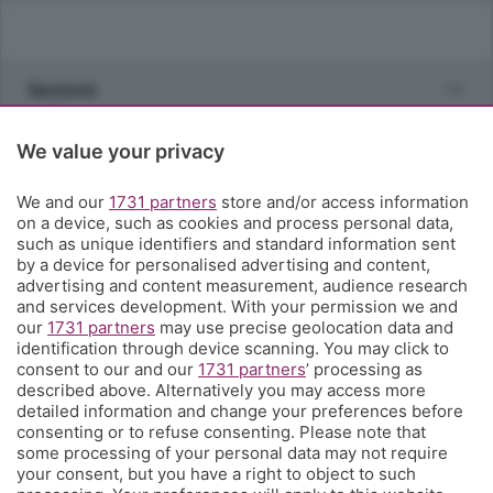
Sezioni
Rubriche
We value your privacy
We and our
1731 partners
store and/or access information
Territorio
on a device, such as cookies and process personal data,
such as unique identifiers and standard information sent
by a device for personalised advertising and content,
Servizi
advertising and content measurement, audience research
and services development. With your permission we and
our
1731 partners
may use precise geolocation data and
Chi Siamo
identification through device scanning. You may click to
consent to our and our
1731 partners
’ processing as
described above. Alternatively you may access more
Community
detailed information and change your preferences before
consenting or to refuse consenting. Please note that
some processing of your personal data may not require
Network
your consent, but you have a right to object to such