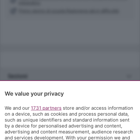
integrativo
Primo giorno di scuola Ragioneria già in difficoltà
Sezioni
Rubriche
We value your privacy
We and our
1731 partners
store and/or access information
Territorio
on a device, such as cookies and process personal data,
such as unique identifiers and standard information sent
by a device for personalised advertising and content,
Servizi
advertising and content measurement, audience research
and services development. With your permission we and