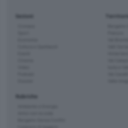
Sezioni
Territor
Cronaca
Bergamo C
Sport
Pianura
Economia
Val Bremb
Cultura e Spettacoli
Valli Seria
Eventi
Hinterlan
Cinema
Val Calepi
Video
Isola e Va
Podcast
Val Cavall
Dossier
Valle Ima
Rubriche
Ambiente e Energia
Amici con la coda
Bergamo Senza Confini
Il piacere di leggere