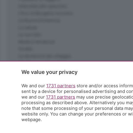
Interviste allo specchio
L'Eco di Bergamo Incontra
La Buona Domenica
La salute
Le tue foto
Moda e tendenze
Orobie
La domenica del villaggio
Ricette (quasi) perfette
Scienza e Tecnologia
We value your privacy
Tic Tac
Volontariato
We and our
1731 partners
store and/or access informa
sent by a device for personalised advertising and c
StoryLab
we and our
1731 partners
may use precise geolocation
Il punto
processing as described above. Alternatively you ma
L'EcoCafè
note that some processing of your personal data may n
Editoriali
website only. You can change your preferences or wit
webpage.