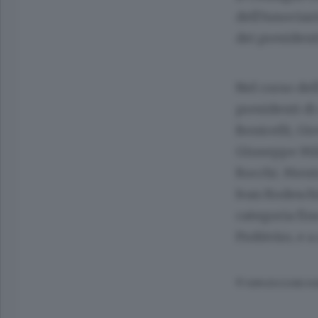
dell’Associaz
dei president
Nel corso del
presidenti di
Bonicelli, Gi
Giuseppe Mila
Rocchi. Ment
Ivan Rodeschi
categoria fin
Probiviro, e 
© RIPRODUZIONE RI