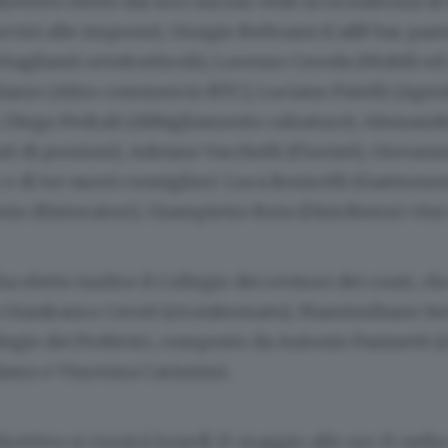
direttivo eletto dai soci Ascom vede la riconferma di
rvizi alle imprese), Giorgio Beltrami (Caffè bar pasti
ttaglianti ortofrutticoli), Lorenzo Cereda (Mobili ed 
azzo (Altro commercio BTC), Luciano Patelli (Agen
 Diego Pedrali (Abbigliamento calzature); Alessand
 di preziosi); Adriano Vacchelli (Fioristi), Giovan
; e di tre nuovi consiglieri: Luca Bonicelli (Gastrono
osio (Ristoratori), Giampietro Rota (Distributori vini
 eletto inoltre il Collegio dei revisori dei conti, ch
a
Gianfranco Ceruti (riconfermato), Massimiliano Se
ollegio dei Probiviri, composto da Antonio Pasinetti 
damo e Vincenza Carissimi.
Direttivo si riunirà lunedì 15 maggio alle ore 15 nella