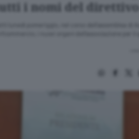
utti i nomi del direttiv
etti lunedì pomeriggio, nel corso dell’assemblea di
commercio, i nuovi organi dell’associazione per il
Lettu