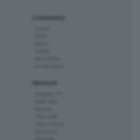
Community
Corner
Skille
Eppen
Orobie
Delta Index
Eco.Bergamo
Network
Bergamo TV
Radio Alta
Kendoo
L'Eco Cafè
Case in festa
Edoomark
StoryLab