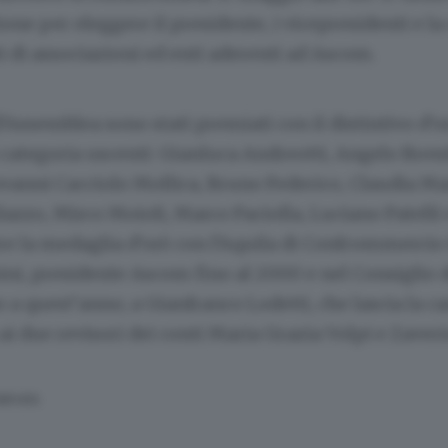
ione per eleggere il presidente, i vicepresidenti e l
i di associazioni ed enti aderenti ad Ascom.
l’Assemblea sono stati premiati con il distintivo d’or
 categoria uscenti:
Gianluca Andreotti, Angelo Brem
ovanni Cacciolo Mollica, Bruno Federico, Claudia Ma
zzo, Mirco Moioli, Marco Paciolla, Luciano Patelli
re la medaglia d’orò con l’Aquila di Confcommercio 
ni, presidente Ascom fino al 2000 e nel Consiglio d
o a quest’anno; a Gianfranco Lodetti, che lascia la ca
a ai due revisori dei conti Maria Grazia Volpi e Zaver
SERVATA