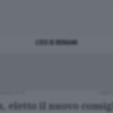
RGAMO CITTÀ
LUNEDÌ 
 eletto il nuovo consig