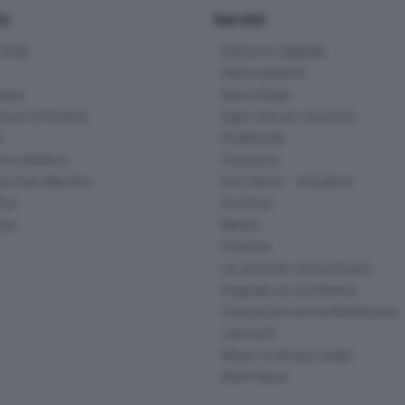
io
Servizi
ittà
Edizione digitale
Abbonamenti
ana
Necrologie
na e di Scalve
Ogni vita un racconto
d
Pubblicità
o e Sebino
Concorsi
lle San Martino
Eco Store - Iniziative
ina
Archivio
gna
Meteo
Cinema
Le aziende comunicano
Segnala un problema
Comunica con la Redazione
I più letti
News in tempo reale
Skill Alexa