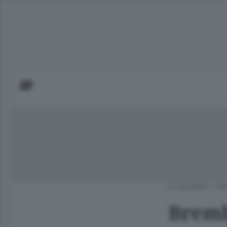
ECONOMIA
/
HI
Brembo