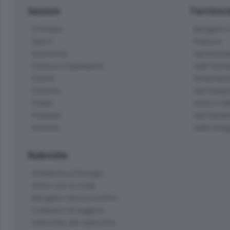
Sezioni
Territor
Cronaca
Bergamo C
Sport
Pianura
Economia
Val Bremb
Cultura e Spettacoli
Valli Seria
Eventi
Hinterlan
Cinema
Val Calepi
Video
Isola e Va
Podcast
Val Cavall
Dossier
Valle Ima
Rubriche
Ambiente e Energia
Amici con la coda
Bergamo Senza Confini
Il piacere di leggere
Interviste allo specchio