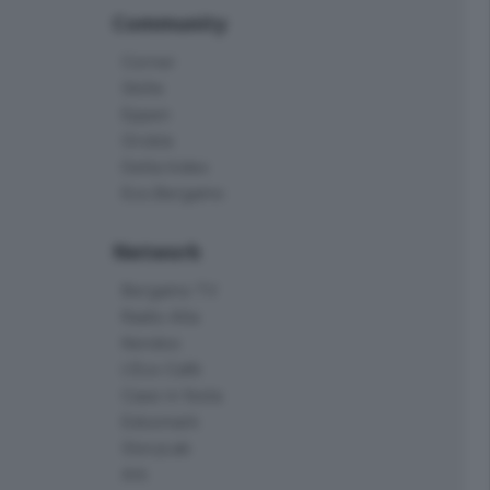
Community
Corner
Skille
Eppen
Orobie
Delta Index
Eco.Bergamo
Network
Bergamo TV
Radio Alta
Kendoo
L'Eco Cafè
Case in festa
Edoomark
StoryLab
Ark