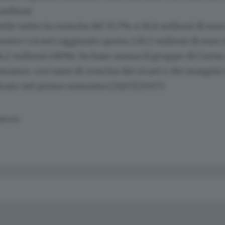
 milioni
tile netto in crescita del 15,7% a 26,8 milioni di euro
stre i ricavi raggiunto quota 226,5 milioni di euro 
 14,2 milioni (+16%). Su base annua il gruppo di Cur
ance, con tassi di crescita dei ricavi e dei margini 
trato nel primo semestre.(31/07/2007)
SERVATA