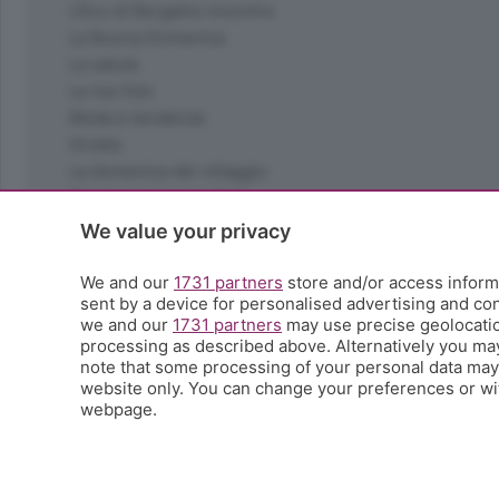
L'Eco di Bergamo Incontra
La Buona Domenica
La salute
Le tue foto
Moda e tendenze
Orobie
La domenica del villaggio
Ricette (quasi) perfette
Scienza e Tecnologia
We value your privacy
Tic Tac
Volontariato
We and our
1731 partners
store and/or access informa
sent by a device for personalised advertising and c
StoryLab
we and our
1731 partners
may use precise geolocation
Il punto
processing as described above. Alternatively you ma
L'EcoCafè
note that some processing of your personal data may n
Editoriali
website only. You can change your preferences or wit
webpage.
© COPYRIGHT 2026 - S.E.S.A.A.B. S.p.a. con sede in Vial
riproduzione anche parziale