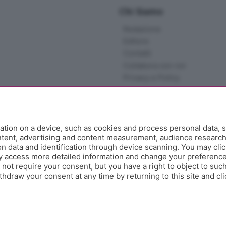
Chi Siamo
Redazione
Editore
Contatti
Collabora con noi
Privacy e Policy
tion on a device, such as cookies and process personal data, s
ontent, advertising and content measurement, audience researc
 data and identification through device scanning. You may clic
y access more detailed information and change your preference
ot require your consent, but you have a right to object to such
hdraw your consent at any time by returning to this site and cl
e Papa Giovanni XXIII, 118 24121 Bergamo - E' vietata la