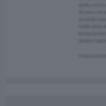
10,1% a 455,8
di euro e un u
secondo trime
l’utile netto
buona perform
quanto regis
© RIPRODUZIONE RI