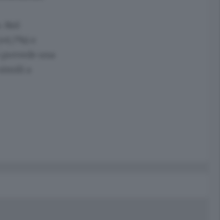
. Nel
(+6,7%) e
no prevede una
simili a