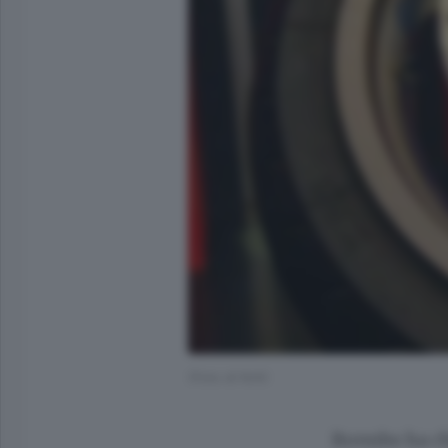
(Foto di N/A)
Brembo ha chi