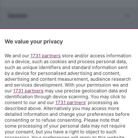
Sezioni
Rubriche
We value your privacy
Territorio
We and our
1731 partners
store and/or access information
on a device, such as cookies and process personal data,
Servizi
such as unique identifiers and standard information sent
by a device for personalised advertising and content,
advertising and content measurement, audience research
Chi Siamo
and services development. With your permission we and
our
1731 partners
may use precise geolocation data and
identification through device scanning. You may click to
Community
consent to our and our
1731 partners
’ processing as
described above. Alternatively you may access more
detailed information and change your preferences before
Network
consenting or to refuse consenting. Please note that
some processing of your personal data may not require
your consent, but you have a right to object to such
processing. Your preferences will apply to this website