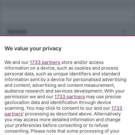
Sezioni
Rubriche
We value your privacy
We and our
1733 partners
store and/or access
Territorio
information on a device, such as cookies and process
personal data, such as unique identifiers and standard
information sent by a device for personalised advertising
Servizi
and content, advertising and content measurement,
audience research and services development. With your
permission we and our
1733 partners
may use precise
Chi Siamo
geolocation data and identification through device
scanning. You may click to consent to our and our
1733
partners
’ processing as described above. Alternatively
Community
you may access more detailed information and change
your preferences before consenting or to refuse
consenting. Please note that some processing of your
Network