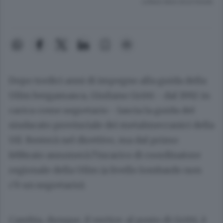
Lettura meno di un minuto.
Dopo tredici anni di impegno alla guida della
Uilm bergamasca, Giuliano Gritti - dal 1992 in
carica come segretario - lascia la guida del
sindacato provinciale dei metalmeccanici della
Uil. Resterà nel direttivo, ma dal primo
febbraio assumerà l’incarico di coordinatore
regionale della Uilm (a livello lombardo non
c’è un segretario).
Cambia, dunque, il vertice: al posto di Gritti, è