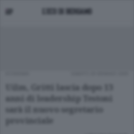
ECONOMIA
SABATO 29 GENNAIO 2005
Uilm, Gritti lascia dopo 13
anni di leadership Testoni
sarà il nuovo segretario
provinciale