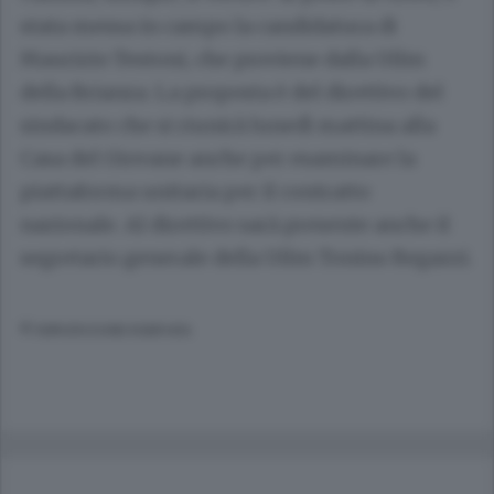
stata messa in campo la candidatura di
Maurizio Testoni, che proviene dalla Uilm
della Brianza. La proposta è del direttivo del
sindacato che si riunirà lunedì mattina alla
Casa del Giovane anche per esaminare la
piattaforma unitaria per il contratto
nazionale. Al direttivo sarà presente anche il
segretario generale della Uilm Tonino Regazzi.
© RIPRODUZIONE RISERVATA