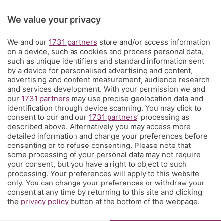
Rubriche
We value your privacy
We and our
1731 partners
store and/or access information
Territorio
on a device, such as cookies and process personal data,
such as unique identifiers and standard information sent
by a device for personalised advertising and content,
Servizi
advertising and content measurement, audience research
and services development. With your permission we and
our
1731 partners
may use precise geolocation data and
Chi Siamo
identification through device scanning. You may click to
consent to our and our
1731 partners
’ processing as
described above. Alternatively you may access more
Community
detailed information and change your preferences before
consenting or to refuse consenting. Please note that
some processing of your personal data may not require
Network
your consent, but you have a right to object to such
processing. Your preferences will apply to this website
only. You can change your preferences or withdraw your
consent at any time by returning to this site and clicking
the
privacy policy
button at the bottom of the webpage.
© COPYRIGHT 2026 - S.E.S.A.A.B. S.p.a. con sede in Viale