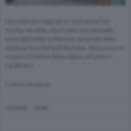
I tre sono poi scappati su una Lancia Y10
vecchio modello, che è stata ritrovata dalle
forze dell’ordine in fiamme nei pressi della
stazione ferroviaria di Stezzano. Ancora non si
conosce il bottino della rapina, sul posto i
carabinieri.
© RIPRODUZIONE RISERVATA
STEZZANO
RAPINA