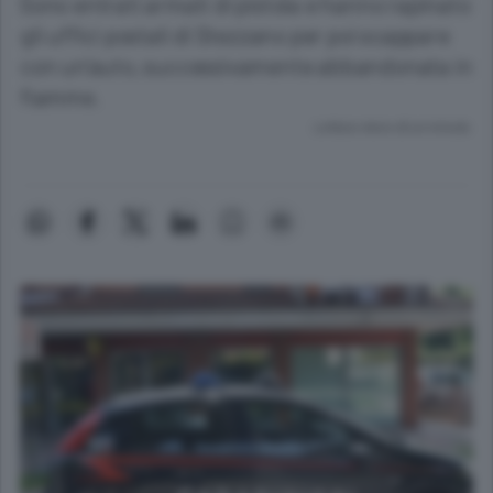
Sono entrati armati di pistola e hanno rapinato
gli uffici postali di Stezzano per poi scappare
con un’auto, successivamente abbandonata in
fiamme.
Lettura meno di un minuto.