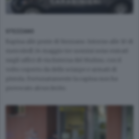
STEZZANO
Rapina alle poste di Stezzano. Intorno alle 10 di
mercoledì 24 maggio tre uomini sono entrati
negli uffici di via Esterna del Mulino, con il
volto coperto da delle sciarpe e armati di
pistola. Fortunatamente la rapina non ha
provocato alcun ferito.