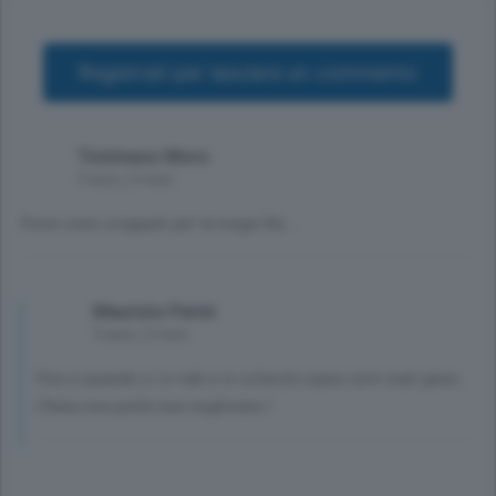
Registrati per lasciare un commento
Tommaso Moro
9 anni, 2 mesi
Forse sono scappati per la lunga fila....
Maurizio Perini
9 anni, 2 mesi
Fino a quando ci si ride e si scherzà sopra certi reati gravi,
l'Italia non potrà mai migliorare !