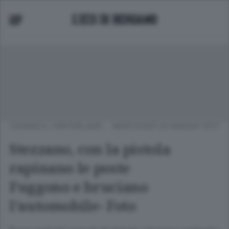
CRONACA
/
HINTERLAND
MERCOLEDÌ 24 MAGGIO 2017
Stezzano, con la pistola
rapinano le poste
Fuggono e bruciano
l’automobile- Foto