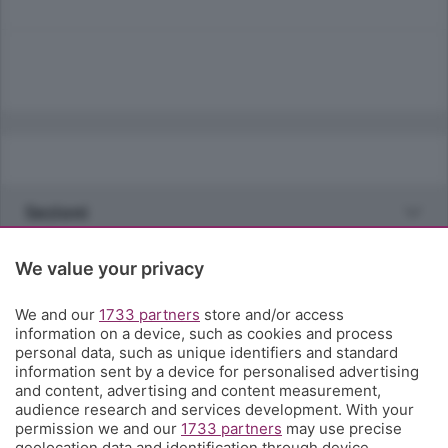
Sezioni
Rubriche
We value your privacy
We and our
1733 partners
store and/or access
Territorio
information on a device, such as cookies and process
personal data, such as unique identifiers and standard
information sent by a device for personalised advertising
Servizi
and content, advertising and content measurement,
audience research and services development. With your
permission we and our
1733 partners
may use precise
Chi Siamo
geolocation data and identification through device