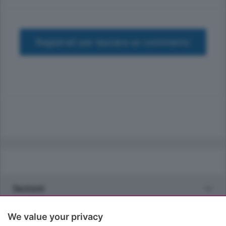
Registrati per lasciare un commento
Sezioni
Rubriche
We value your privacy