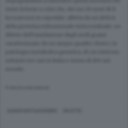
impegnandosi a infondere quella serenità che
tanto fa bene a colei che, dei sui 28 mesi 18 li
ha trascorsi in ospedale. affetta da un deficit
della proteina trifunzionale mitocondriale, un
difetto dell’ossidazione degli acidi grassi
caratterizzato da un ampio quadro clinico, la
patologia metabolica genetica, di cui esistono
soltanto tre casi in Italia e meno di 100 nel
mondo.
© RIPRODUZIONE RISERVATA
ALBANO SANT'ALESSANDRO
MALATTIE