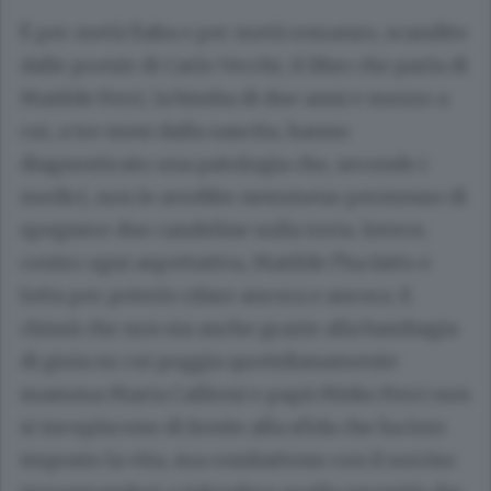
È per metà fiaba e per metà romanzo, scandito
dalle poesie di Carlo Vecchi, il libro che parla di
Matilde Ferri, la bimba di due anni e mezzo a
cui, a tre mesi dalla nascita, hanno
diagnosticato una patologia che, secondo i
medici, non le avrebbe nemmeno permesso di
spegnere due candeline sulla torta. Invece,
contro ogni aspettativa, Matilde l’ha fatto e
lotta per poterlo rifare ancora e ancora. E
chissà che non sia anche grazie alla bambagia
di gioia su cui poggia quotidianamente:
mamma Marta Callioni e papà Mirko Ferri non
si incupiscono di fronte alla sfida che ha loro
imposto la vita, ma combattono con il sorriso