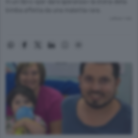
In un libro «per dare speranza» la storia della
bimba affetta da una malattia rara.
Lettura 1 min.