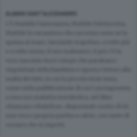
ALBANO SANT’ALESSANDRO
C’è Matilde l’astronauta, Matilde l’elettricista,
Matilde la vacanziera che racconta come se la
spassa al mare, lasciando trapelare, a volte più
e a volte meno, il suo malessere. E poi c’è la
voce narrante fuori campo che parafrasa i
virgolettati della
bambina e riporta i lettori alla
realtà dei fatti, in cui la piccola tiene testa,
come nella pubblicazione di cui è protagonista,
a una rara malattia metabolica, nel libro
chiamata «Malefica»
, disputando contro di lei
una vera e propria partita a calcio, con tanto di
cronaca che si rispetti.