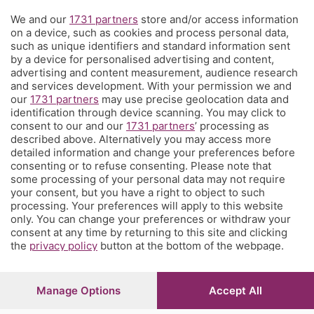
We and our
1731 partners
store and/or access information
Territorio
on a device, such as cookies and process personal data,
such as unique identifiers and standard information sent
by a device for personalised advertising and content,
Servizi
advertising and content measurement, audience research
and services development. With your permission we and
our
1731 partners
may use precise geolocation data and
Chi Siamo
identification through device scanning. You may click to
consent to our and our
1731 partners
’ processing as
described above. Alternatively you may access more
Community
detailed information and change your preferences before
consenting or to refuse consenting. Please note that
some processing of your personal data may not require
Network
your consent, but you have a right to object to such
processing. Your preferences will apply to this website
only. You can change your preferences or withdraw your
consent at any time by returning to this site and clicking
the
privacy policy
button at the bottom of the webpage.
© COPYRIGHT 2026 - S.E.S.A.A.B. S.p.a. con sede in Viale
Papa Giovanni XXIII, 118 24121 Bergamo - E' vietata la
Manage Options
Accept All
riproduzione anche parziale
Iscritta al Registro Imprese di Bergamo al n.243762 |