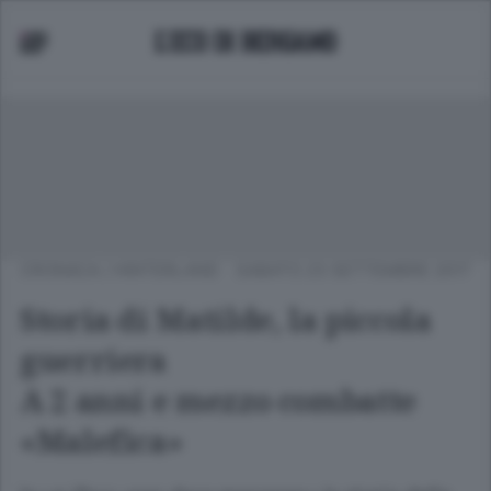
CRONACA
/
HINTERLAND
SABATO 23 SETTEMBRE 2017
Storia di Matilde, la piccola
guerriera
A 2 anni e mezzo combatte
«Malefica»