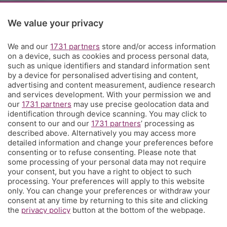
Rubriche
We value your privacy
We and our
1731 partners
store and/or access information
Territorio
on a device, such as cookies and process personal data,
such as unique identifiers and standard information sent
by a device for personalised advertising and content,
Servizi
advertising and content measurement, audience research
and services development. With your permission we and
our
1731 partners
may use precise geolocation data and
Chi Siamo
identification through device scanning. You may click to
consent to our and our
1731 partners
’ processing as
described above. Alternatively you may access more
Community
detailed information and change your preferences before
consenting or to refuse consenting. Please note that
some processing of your personal data may not require
Network
your consent, but you have a right to object to such
processing. Your preferences will apply to this website
only. You can change your preferences or withdraw your
consent at any time by returning to this site and clicking
the
privacy policy
button at the bottom of the webpage.