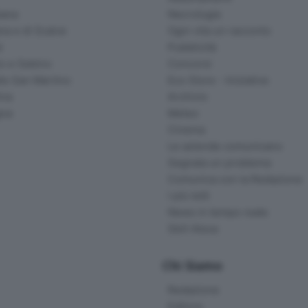
ana
Necrologie
na e di Scalve
Ogni vita un racconto
d
Pubblicità
o e Sebino
Concorsi
lle San Martino
Eco Store - Iniziative
ina
Archivio
gna
Meteo
Cinema
Le aziende comunicano
Segnala un problema
Comunica con la Redazione
I più letti
News in tempo reale
Skill Alexa
Chi Siamo
Redazione
Editore