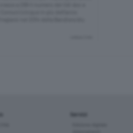
cresce a 269 il numero dei lidi doc e
vi Comuni (cinque in più dell’anno
regiarsi nel 2014 della Bandiera blu
Lettura 2 min.
io
Servizi
ittà
Edizione digitale
Abbonamenti