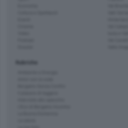
Economia
Val Bremb
Cultura e Spettacoli
Valli Seria
Eventi
Hinterlan
Cinema
Val Calepi
Video
Isola e Va
Podcast
Val Cavall
Dossier
Valle Ima
Rubriche
Ambiente e Energia
Amici con la coda
Bergamo Senza Confini
Il piacere di leggere
Interviste allo specchio
L'Eco di Bergamo Incontra
La Buona Domenica
La salute
Le tue foto