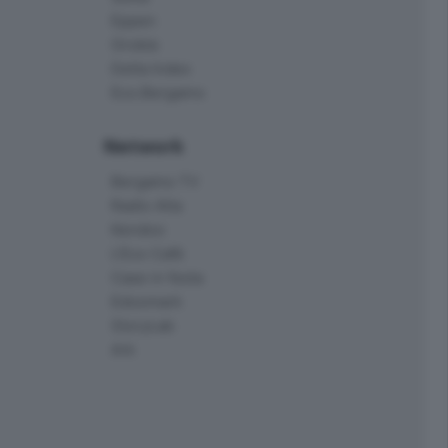
Eppen
Orobie
Delta Index
Eco.Bergamo
Network
Bergamo TV
Radio Alta
Kendoo
L'Eco Cafè
Case in festa
Edoomark
StoryLab
Ark