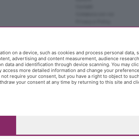
Contatti
Collabora con noi
Privacy e Policy
tion on a device, such as cookies and process personal data, s
ontent, advertising and content measurement, audience researc
 data and identification through device scanning. You may clic
y access more detailed information and change your preference
ot require your consent, but you have a right to object to such
hdraw your consent at any time by returning to this site and cl
e Papa Giovanni XXIII, 118 24121 Bergamo - E' vietata la
pitale sociale Euro 10.000.000 i.v.