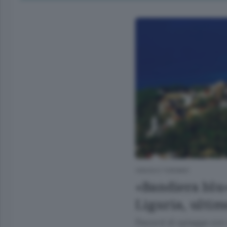
VIAGGI E TURISMO
«Bandiera blu»
Liguria, ultim
Record di spiagge con m