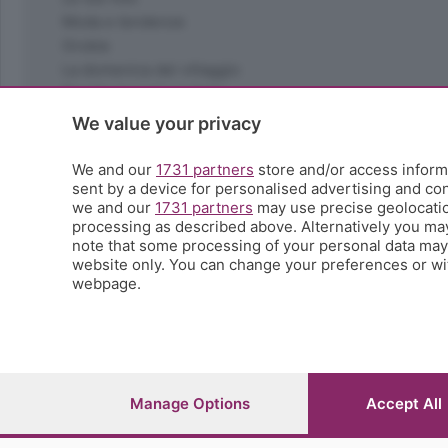
Moda e tendenze
Orobie
La domenica del villaggio
Ricette (quasi) perfette
Scienza e Tecnologia
We value your privacy
Tic Tac
Volontariato
We and our
1731 partners
store and/or access informa
sent by a device for personalised advertising and c
StoryLab
we and our
1731 partners
may use precise geolocation
Il punto
processing as described above. Alternatively you ma
L'EcoCafè
note that some processing of your personal data may n
Editoriali
website only. You can change your preferences or wit
webpage.
© COPYRIGHT 2026 - S.E.S.A.A.B. S.p.a. con sede in Vial
riproduzione anche parziale
Iscritta al Registro Imprese di Bergamo al n.243762 | Ca
Manage Options
Accept All