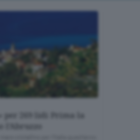
 per 269 lidi Prima la
o l’Abruzzo
are cristallino per l’Italia quest’anno.