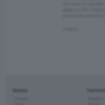
Con nuovi 21 ingressi 
salgono a 140 i relati
scorso) che potranno f
12 ANNI FA
Sezioni
Territor
Cronaca
Bergamo C
Sport
Pianura