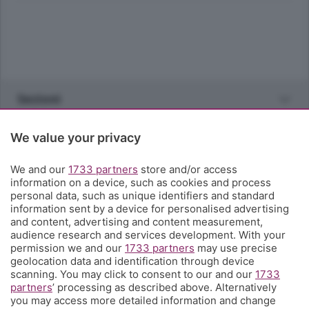
Sezioni
Rubriche
We value your privacy
We and our
1733 partners
store and/or access
Territorio
information on a device, such as cookies and process
personal data, such as unique identifiers and standard
information sent by a device for personalised advertising
Servizi
and content, advertising and content measurement,
audience research and services development. With your
permission we and our
1733 partners
may use precise
Chi Siamo
geolocation data and identification through device
scanning. You may click to consent to our and our
1733
partners
’ processing as described above. Alternatively
Community
you may access more detailed information and change