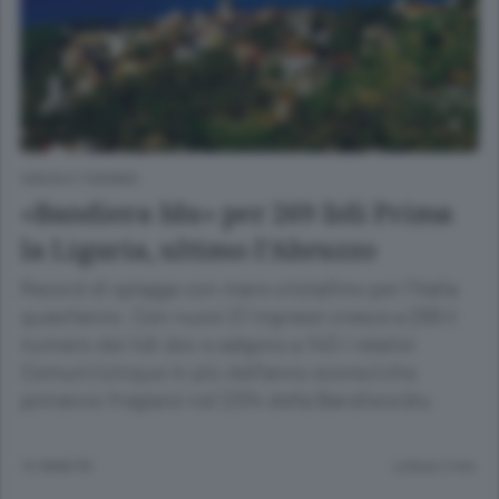
VIAGGI E TURISMO
«Bandiera blu» per 269 lidi Prima
la Liguria, ultimo l’Abruzzo
Record di spiagge con mare cristallino per l’Italia
quest’anno. Con nuovi 21 ingressi cresce a 269 il
numero dei lidi doc e salgono a 140 i relativi
Comuni (cinque in più dell’anno scorso) che
potranno fregiarsi nel 2014 della Bandiera blu
12 ANNI FA
Lettura 2 min.