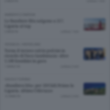
2 MESI FA
Lettura 1 min.
AMBIENTE E ENERGIA
Le Bandiere Blu salgono a 257,
Liguria al top
2 MESI FA
Lettura 1 min.
CRONACA
/
HINTERLAND
Torna il torneo calcio pulcini in
ricordo di Yara Gambirasio: oltre
1.500 bambini in gara
1 ANNO FA
Lettura 2 min.
VIAGGI E TURISMO
«Bandiera blu» per 269 lidi Prima la
Liguria, ultimo l’Abruzzo
12 ANNI FA
Lettura 2 min.