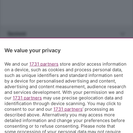
Sezioni
Rubriche
We value your privacy
We and our
1731 partners
store and/or access information
Territorio
on a device, such as cookies and process personal data,
such as unique identifiers and standard information sent
by a device for personalised advertising and content,
Servizi
advertising and content measurement, audience research
and services development. With your permission we and
our
1731 partners
may use precise geolocation data and
Chi Siamo
identification through device scanning. You may click to
consent to our and our
1731 partners
’ processing as
described above. Alternatively you may access more
Community
detailed information and change your preferences before
consenting or to refuse consenting. Please note that
some processing of your personal data may not require