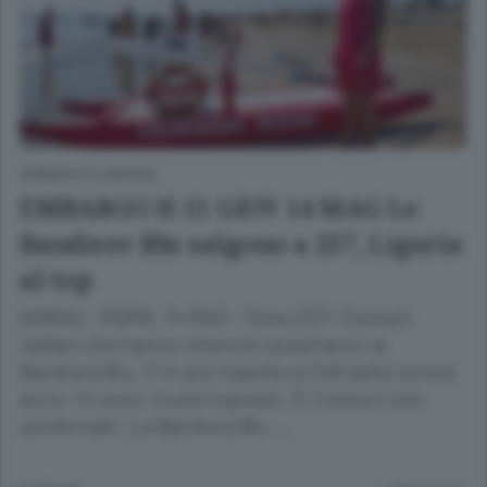
AMBIENTE E ENERGIA
EMBARGO H 11 GIOV 14 MAG Le
Bandiere Blu salgono a 257, Liguria
al top
(ANSA) - ROMA, 14 MAG - Sono 257 i Comuni
italiani che hanno ottenuto quest'anno la
Bandiera Blu, 11 in più rispetto ai 246 dello scorso
anno: 14 sono i nuovi ingressi, 3 i Comuni non
confermati. Le Bandiere Blu …