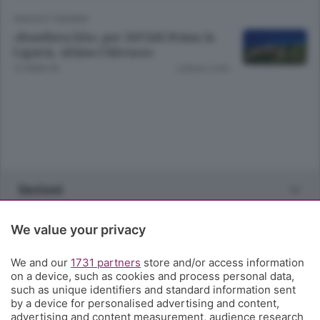
VIAGGI E TURISMO
«Bandiera blu» per 269 lidi Prima la
Liguria, ultimo l’Abruzzo
12 ANNI FA
Lettura 2 min.
Sezioni
Rubriche
We value your privacy
We and our
1731 partners
store and/or access information
Territorio
on a device, such as cookies and process personal data,
such as unique identifiers and standard information sent
by a device for personalised advertising and content,
Servizi
advertising and content measurement, audience research