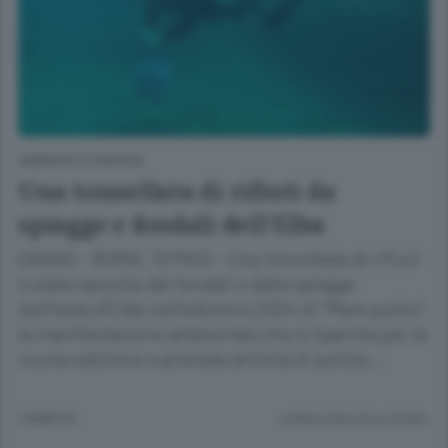
AMBIENTE E ENERGIA
Una tonnellata di rifiuti da
spiagge e fondali dell'Elba
(ANSA) - ROMA, 10 MAG - Una tonnellata di rifiuti
è stata raccolta dai fondali e dalle spiagge
dell'Isola d'Elba nell'edizione 2024 di "Mare pulito",
la manifestazione ambientale che è ripartita per la
nuova edizione e prevede attività di pulizia …
2 ANNI FA
Lettura meno di un minuto.