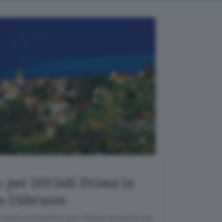
 per 269 lidi Prima la
o l’Abruzzo
are cristallino per l’Italia quest’anno.