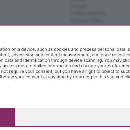
Contatti
Collabora con noi
Privacy e Policy
tion on a device, such as cookies and process personal data, s
ontent, advertising and content measurement, audience researc
 data and identification through device scanning. You may clic
y access more detailed information and change your preference
ot require your consent, but you have a right to object to such
hdraw your consent at any time by returning to this site and cl
e Papa Giovanni XXIII, 118 24121 Bergamo - E' vietata la
pitale sociale Euro 10.000.000 i.v.