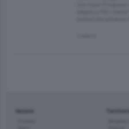
Con nuovi 21 ingressi 
salgono a 140 i relati
scorso) che potranno f
12 ANNI FA
Sezioni
Territor
Cronaca
Bergamo C
Sport
Pianura