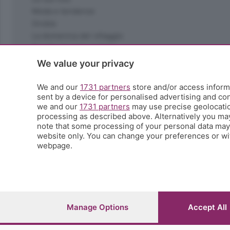
Moda e tendenze
Orobie
La domenica del villaggio
Ricette (quasi) perfette
Scienza e Tecnologia
We value your privacy
Tic Tac
Volontariato
We and our
1731 partners
store and/or access informa
sent by a device for personalised advertising and c
StoryLab
we and our
1731 partners
may use precise geolocation
Il punto
processing as described above. Alternatively you ma
L'EcoCafè
note that some processing of your personal data may n
Editoriali
website only. You can change your preferences or wit
webpage.
© COPYRIGHT 2026 - S.E.S.A.A.B. S.p.a. con sede in Vial
riproduzione anche parziale
Iscritta al Registro Imprese di Bergamo al n.243762 | Ca
Manage Options
Accept All