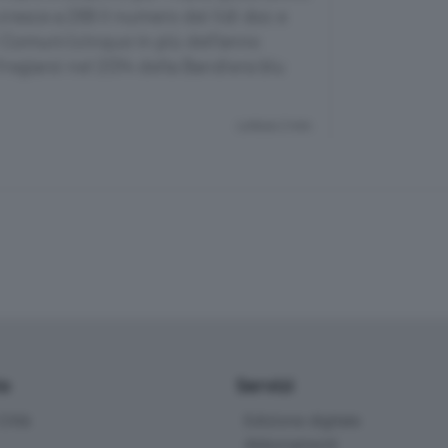
cresce a 269 il numero dei lidi doc e
vi Comuni (cinque in più dell’anno
regiarsi nel 2014 della Bandiera blu
Lettura 2 min.
io
Servizi
ittà
Edizione digitale
Abbonamenti