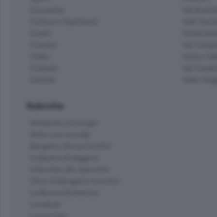
Economia
Val Bremb
Cultura e Spettacoli
Valli Seria
Eventi
Hinterlan
Cinema
Val Calepi
Video
Isola e Va
Podcast
Val Cavall
Dossier
Valle Ima
Rubriche
Ambiente e Energia
Amici con la coda
Bergamo Senza Confini
Il piacere di leggere
Interviste allo specchio
L'Eco di Bergamo Incontra
La Buona Domenica
La salute
Le tue foto