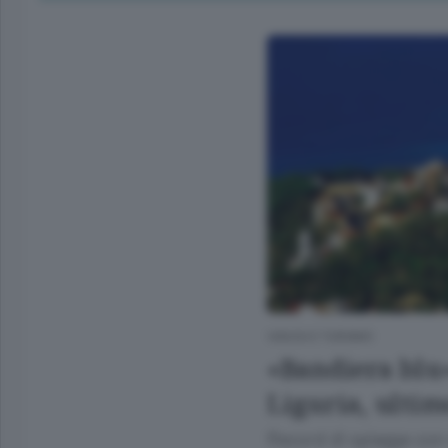
VIAGGI E TURISMO
«Bandiera blu»
Liguria, ultim
Record di spiagge con m