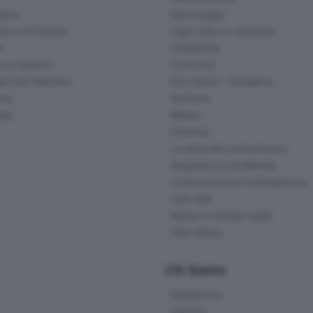
ana
Necrologie
na e di Scalve
Ogni vita un racconto
d
Pubblicità
o e Sebino
Concorsi
lle San Martino
Eco Store - Iniziative
ina
Archivio
gna
Meteo
Cinema
Le aziende comunicano
Segnala un problema
Comunica con la Redazione
I più letti
News in tempo reale
Skill Alexa
Chi Siamo
Redazione
Editore