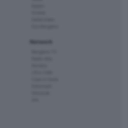
Eppen
Orobie
Delta Index
Eco.Bergamo
Network
Bergamo TV
Radio Alta
Kendoo
L'Eco Cafè
Case in festa
Edoomark
StoryLab
Ark