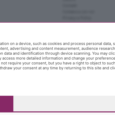
Contatti
Collabora con noi
Privacy e Policy
tion on a device, such as cookies and process personal data, s
ontent, advertising and content measurement, audience researc
 data and identification through device scanning. You may clic
y access more detailed information and change your preference
ot require your consent, but you have a right to object to such
hdraw your consent at any time by returning to this site and cl
e Papa Giovanni XXIII, 118 24121 Bergamo - E' vietata la
pitale sociale Euro 10.000.000 i.v.