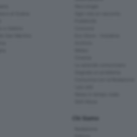
ana
Necrologie
na e di Scalve
Ogni vita un racconto
d
Pubblicità
o e Sebino
Concorsi
lle San Martino
Eco Store - Iniziative
ina
Archivio
gna
Meteo
Cinema
Le aziende comunicano
Segnala un problema
Comunica con la Redazione
I più letti
News in tempo reale
Skill Alexa
Chi Siamo
Redazione
Editore