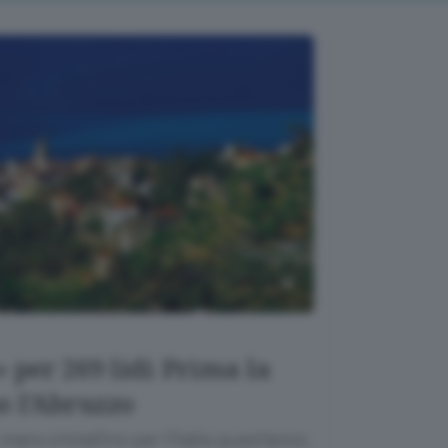
 per 269 lidi Prima la
o l’Abruzzo
are cristallino per l’Italia quest’anno.