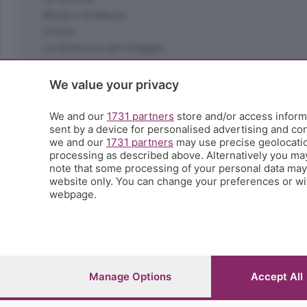
Moda e tendenze
Orobie
La domenica del villaggio
Ricette (quasi) perfette
Scienza e Tecnologia
We value your privacy
Tic Tac
Volontariato
We and our
1731 partners
store and/or access informa
sent by a device for personalised advertising and c
StoryLab
we and our
1731 partners
may use precise geolocation
Il punto
processing as described above. Alternatively you ma
L'EcoCafè
note that some processing of your personal data may n
Editoriali
website only. You can change your preferences or wit
webpage.
© COPYRIGHT 2026 - S.E.S.A.A.B. S.p.a. con sede in Vial
riproduzione anche parziale
Iscritta al Registro Imprese di Bergamo al n.243762 | Ca
Manage Options
Accept All