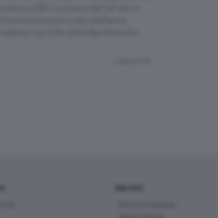
cresce a 269 il numero dei lidi doc e
vi Comuni (cinque in più dell’anno
regiarsi nel 2014 della Bandiera blu
Lettura 2 min.
io
Servizi
ittà
Edizione digitale
Abbonamenti