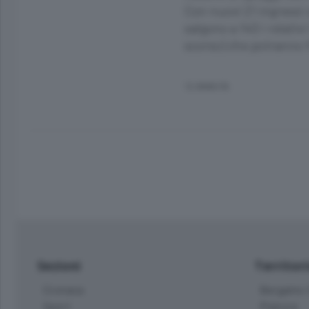
Con nuovi 21 ingressi 
salgono a 140 i relati
scorso) che potranno f
12 ANNI FA
Sezioni
Territor
Cronaca
Bergamo C
Sport
Pianura