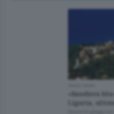
VIAGGI E TURISMO
«Bandiera blu»
Liguria, ultim
Record di spiagge con m