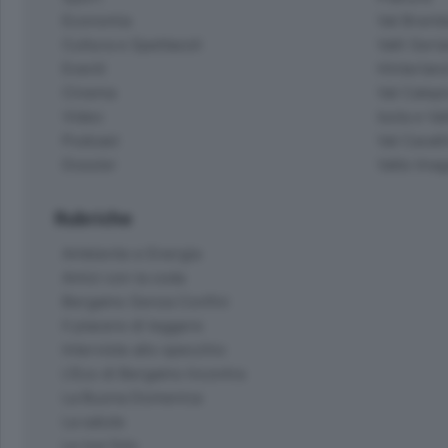
Economia
Val Bremb
Cultura e Spettacoli
Valli Seria
Eventi
Hinterlan
Cinema
Val Calepi
Video
Isola e Va
Podcast
Val Cavall
Dossier
Valle Ima
Rubriche
Ambiente e Energia
Amici con la coda
Bergamo Senza Confini
Il piacere di leggere
Interviste allo specchio
L'Eco di Bergamo Incontra
La Buona Domenica
La salute
Le tue foto