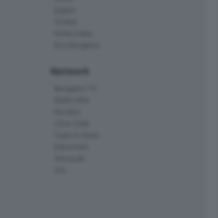
Eppen
Orobie
Delta Index
Eco.Bergamo
Network
Bergamo TV
Radio Alta
Kendoo
L'Eco Cafè
Case in festa
Edoomark
StoryLab
Ark