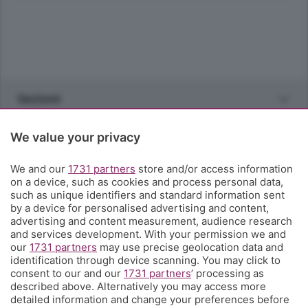
Sezioni
Rubriche
We value your privacy
We and our
1731 partners
store and/or access information
Territorio
on a device, such as cookies and process personal data,
such as unique identifiers and standard information sent
by a device for personalised advertising and content,
Servizi
advertising and content measurement, audience research
and services development. With your permission we and
our
1731 partners
may use precise geolocation data and
Chi Siamo
identification through device scanning. You may click to
consent to our and our
1731 partners
’ processing as
described above. Alternatively you may access more
Community
detailed information and change your preferences before