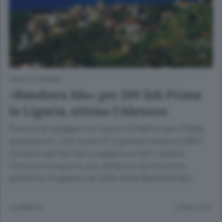
VIAGGI E TURISMO
«Bandiera blu» per 269 lidi Prima
la Liguria, ultimo l’Abruzzo
Record di spiagge con mare cristallino per l’Italia
quest’anno. Con nuovi 21 ingressi cresce a 269 il
numero dei lidi doc e salgono a 140 i relativi
Comuni (cinque in più dell’anno scorso) che
potranno fregiarsi nel 2014 della Bandiera blu
12 ANNI FA
Lettura 2 min.