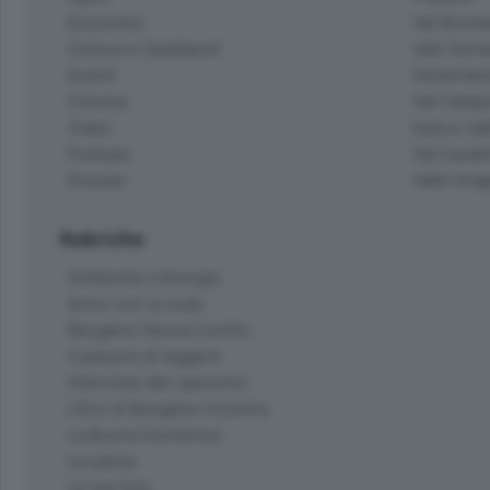
Economia
Val Bremb
Cultura e Spettacoli
Valli Seria
Eventi
Hinterlan
Cinema
Val Calepi
Video
Isola e Va
Podcast
Val Cavall
Dossier
Valle Ima
Rubriche
Ambiente e Energia
Amici con la coda
Bergamo Senza Confini
Il piacere di leggere
Interviste allo specchio
L'Eco di Bergamo Incontra
La Buona Domenica
La salute
Le tue foto