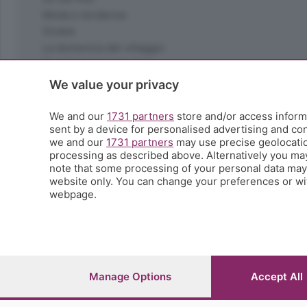
Moda e tendenze
Orobie
La domenica del villaggio
Ricette (quasi) perfette
Scienza e Tecnologia
We value your privacy
Tic Tac
Volontariato
We and our
1731 partners
store and/or access informa
sent by a device for personalised advertising and c
StoryLab
we and our
1731 partners
may use precise geolocation
Il punto
processing as described above. Alternatively you ma
L'EcoCafè
note that some processing of your personal data may n
Editoriali
website only. You can change your preferences or wit
webpage.
© COPYRIGHT 2026 - S.E.S.A.A.B. S.p.a. con sede in Vial
riproduzione anche parziale
Iscritta al Registro Imprese di Bergamo al n.243762 | Ca
Manage Options
Accept All