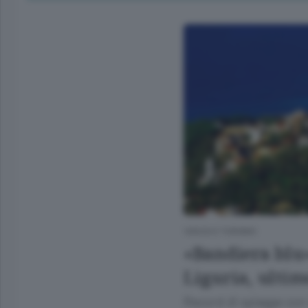
VIAGGI E TURISMO
«Bandiera blu»
Liguria, ultim
Record di spiagge con m