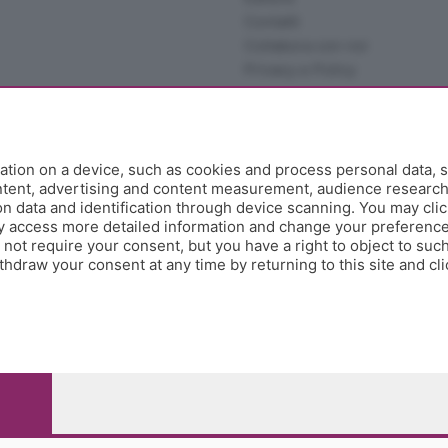
Contatti
Collabora con noi
Privacy e Policy
tion on a device, such as cookies and process personal data, s
ontent, advertising and content measurement, audience researc
 data and identification through device scanning. You may clic
y access more detailed information and change your preference
ot require your consent, but you have a right to object to such
hdraw your consent at any time by returning to this site and cl
e Papa Giovanni XXIII, 118 24121 Bergamo - E' vietata la
pitale sociale Euro 10.000.000 i.v.