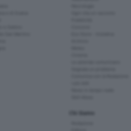
ana
Necrologie
na e di Scalve
Ogni vita un racconto
d
Pubblicità
o e Sebino
Concorsi
lle San Martino
Eco Store - Iniziative
ina
Archivio
gna
Meteo
Cinema
Le aziende comunicano
Segnala un problema
Comunica con la Redazione
I più letti
News in tempo reale
Skill Alexa
Chi Siamo
Redazione
Editore