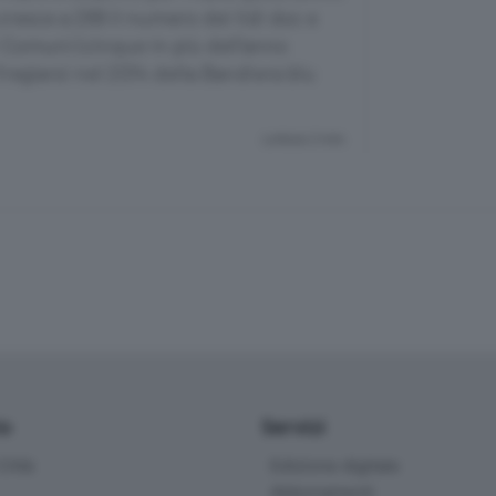
cresce a 269 il numero dei lidi doc e
vi Comuni (cinque in più dell’anno
regiarsi nel 2014 della Bandiera blu
Lettura 2 min.
io
Servizi
ittà
Edizione digitale
Abbonamenti