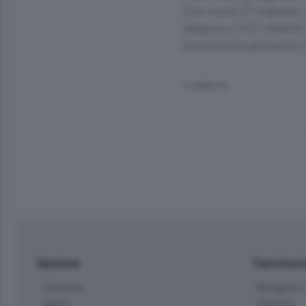
Con nuovi 21 ingressi 
salgono a 140 i relati
scorso) che potranno f
12 ANNI FA
Sezioni
Territor
Cronaca
Bergamo C
Sport
Pianura