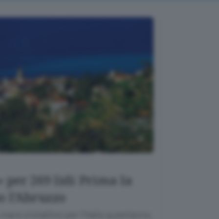
 per 269 lidi Prima la
o l’Abruzzo
are cristallino per l’Italia quest’anno.