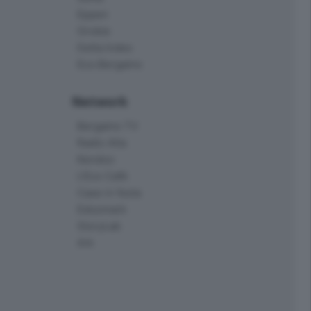
Eppen
Orobie
Delta Index
Eco.Bergamo
Network
Bergamo TV
Radio Alta
Kendoo
L'Eco Cafè
Case in festa
Edoomark
StoryLab
Ark