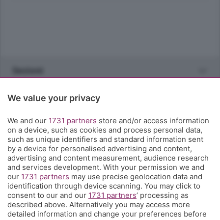
Sezioni
Rubriche
We value your privacy
We and our
1731 partners
store and/or access information
Territorio
on a device, such as cookies and process personal data,
such as unique identifiers and standard information sent
by a device for personalised advertising and content,
Servizi
advertising and content measurement, audience research
and services development. With your permission we and
our
1731 partners
may use precise geolocation data and
Chi Siamo
identification through device scanning. You may click to
consent to our and our
1731 partners
’ processing as
described above. Alternatively you may access more
Community
detailed information and change your preferences before