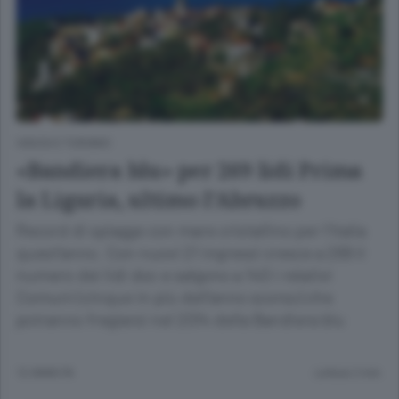
VIAGGI E TURISMO
«Bandiera blu» per 269 lidi Prima
la Liguria, ultimo l’Abruzzo
Record di spiagge con mare cristallino per l’Italia
quest’anno. Con nuovi 21 ingressi cresce a 269 il
numero dei lidi doc e salgono a 140 i relativi
Comuni (cinque in più dell’anno scorso) che
potranno fregiarsi nel 2014 della Bandiera blu
12 ANNI FA
Lettura 2 min.