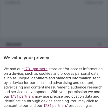
12 ANNI FA
Lettura 2 min.
Sezioni
Rubriche
We value your privacy
We and our
1731 partners
store and/or access information
Territorio
on a device, such as cookies and process personal data,
such as unique identifiers and standard information sent
by a device for personalised advertising and content,
Servizi
advertising and content measurement, audience research
and services development. With your permission we and
our
1731 partners
may use precise geolocation data and
Chi Siamo
identification through device scanning. You may click to
consent to our and our
1731 partners
’ processing as