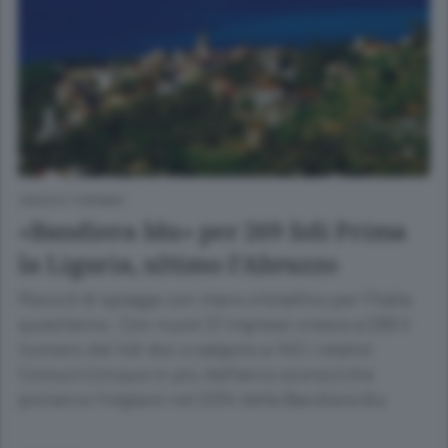
VIAGGI E TURISMO
«Bandiera blu» per 269 lidi Prima
la Liguria, ultimo l’Abruzzo
Record di spiagge con mare cristallino per l’Italia
quest’anno. Con nuovi 21 ingressi cresce a 269 il
numero dei lidi doc e salgono a 140 i relativi
Comuni (cinque in più dell’anno scorso) che
potranno fregiarsi nel 2014 della Bandiera blu