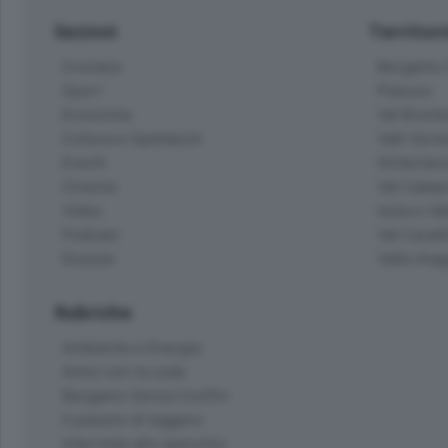
Sezioni
Territor
Cronaca
Bergamo C
Sport
Pianura
Economia
Val Bremb
Cultura e Spettacoli
Valli Seria
Eventi
Hinterlan
Cinema
Val Calepi
Video
Isola e Va
Podcast
Val Cavall
Dossier
Valle Ima
Rubriche
Ambiente e Energia
Amici con la coda
Bergamo Senza Confini
Il piacere di leggere
Interviste allo specchio