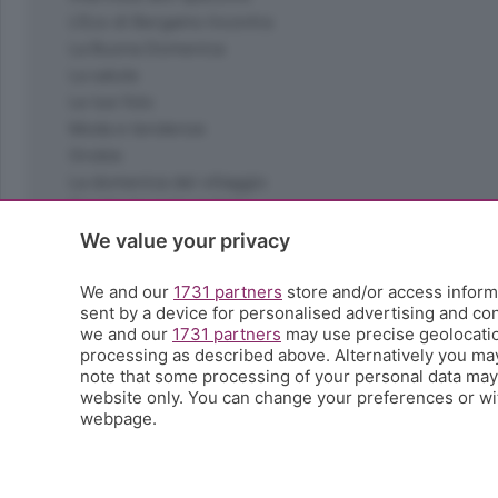
L'Eco di Bergamo Incontra
La Buona Domenica
La salute
Le tue foto
Moda e tendenze
Orobie
La domenica del villaggio
Ricette (quasi) perfette
Scienza e Tecnologia
We value your privacy
Tic Tac
Volontariato
We and our
1731 partners
store and/or access informa
sent by a device for personalised advertising and c
StoryLab
we and our
1731 partners
may use precise geolocation
Il punto
processing as described above. Alternatively you ma
L'EcoCafè
note that some processing of your personal data may n
Editoriali
website only. You can change your preferences or wit
webpage.
© COPYRIGHT 2026 - S.E.S.A.A.B. S.p.a. con sede in Vial