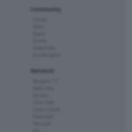
Community
Corner
Skille
Eppen
Orobie
Delta Index
Eco.Bergamo
Network
Bergamo TV
Radio Alta
Kendoo
L'Eco Cafè
Case in festa
Edoomark
StoryLab
Ark