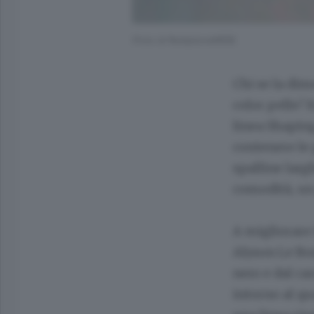
(Foto di RedazioneWEB)
Chi se la dim
color pelle? 
linea Shaping
contenere le
spalline larg
comodità, un
A migliorare 
Alyson Le Bor
nero e dal car
intorno al qu