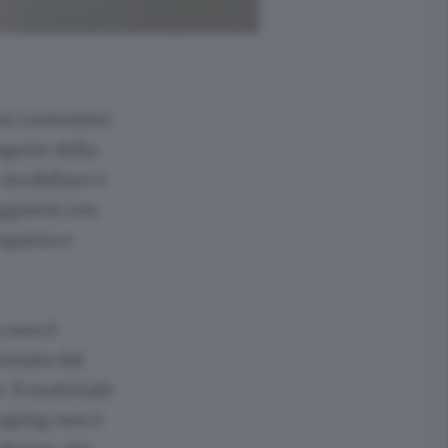
i contenitivi
ngerie della
r modellare e
ggiseni con
leganza e
o non è
minata dal
. Il materiale
Shaping non è