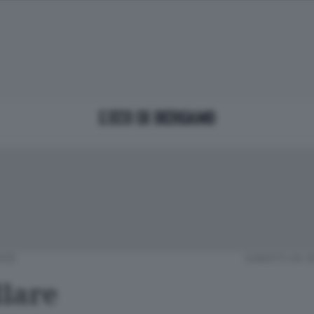
NZE
SABATO 04 S
lare