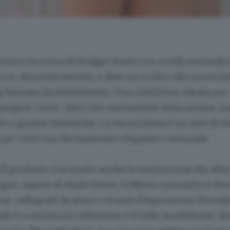
entica la scena di Bridget Jones con orridi mutandon
Ecco, dimenticatevela, e date un occhio alla nuova li
 lanciata da Intimissimi. Una colelzione ideata pe
 proprie curve. Altro che mutandone della nonna, re
he e guaine sintetiche. La nuova linea è un mix di e
 po' retrò ma decisamente elegante e sensuale.
il prodotto ci si mette anche la testimonial che altr
ges, nipote di Alain Delon. L'offerta cromatica è do
ne, rallegrati da pizzi e ricami d'ispirazione floreale
ale è costruita la collezione è il tulle modellante. 