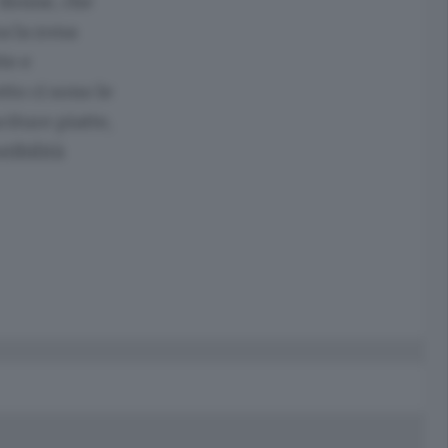
e donne, che
za la zona
te e
tto ci sono le
citure piatte,
tibilità