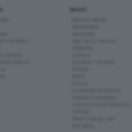
io
Servizi
ittà
Edizione digitale
Abbonamenti
ana
Necrologie
na e di Scalve
Ogni vita un racconto
d
Pubblicità
o e Sebino
Concorsi
lle San Martino
Eco Store - Iniziative
ina
Archivio
gna
Meteo
Cinema
Le aziende comunicano
Segnala un problema
Comunica con la Redazione
I più letti
News in tempo reale
Skill Alexa