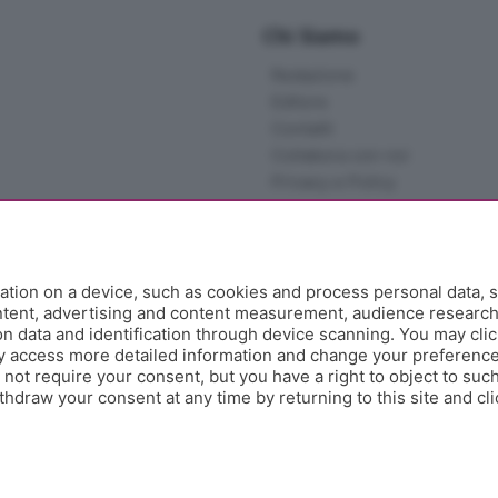
Chi Siamo
Redazione
Editore
Contatti
Collabora con noi
Privacy e Policy
tion on a device, such as cookies and process personal data, s
ontent, advertising and content measurement, audience researc
 data and identification through device scanning. You may clic
y access more detailed information and change your preference
ot require your consent, but you have a right to object to such
hdraw your consent at any time by returning to this site and cl
e Papa Giovanni XXIII, 118 24121 Bergamo - E' vietata la