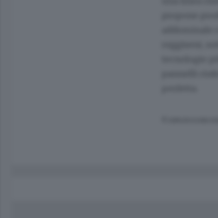
una linea rise
propone prodo
addominale e 
reggiseni, so
tecnologie più
pannelli rinf
perfetta.
© RIPRODUZIONE RI