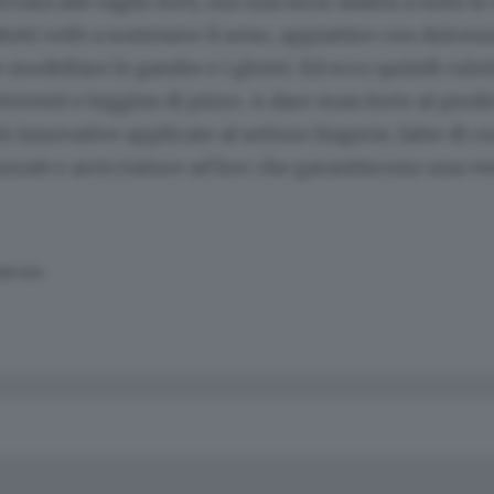
rvata alle taglie forti, ma una serie adatta a tutte l
tti volti a sostenere il seno, appiattire con dolcez
modellare le gambe e i glutei. Ed ecco quindi culot
ttovesti e leggins di pizzo. A dare man forte al prodo
 innovative applicate al settore lingerie, fatte di cu
orzati e arricciature ad hoc che garantiscono una ves
SERVATA