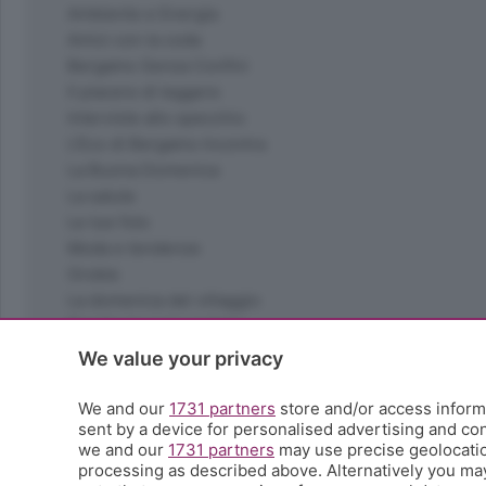
Ambiente e Energia
Amici con la coda
Bergamo Senza Confini
Il piacere di leggere
Interviste allo specchio
L'Eco di Bergamo Incontra
La Buona Domenica
La salute
Le tue foto
Moda e tendenze
Orobie
La domenica del villaggio
Ricette (quasi) perfette
Scienza e Tecnologia
We value your privacy
Tic Tac
Volontariato
We and our
1731 partners
store and/or access informa
sent by a device for personalised advertising and c
StoryLab
we and our
1731 partners
may use precise geolocation
Il punto
processing as described above. Alternatively you ma
L'EcoCafè