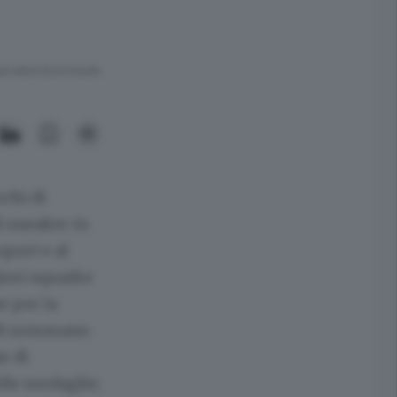
ra meno di un minuto.
chi di
i sneaker in
port e al
giori squadre
e per la
elli sommano
e di
elle medaglie;