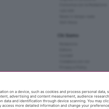
Comunica con la Redazione
I più letti
News in tempo reale
Skill Alexa
Chi Siamo
Redazione
Editore
Contatti
Collabora con noi
Privacy e Policy
tion on a device, such as cookies and process personal data, s
ontent, advertising and content measurement, audience researc
 data and identification through device scanning. You may clic
y access more detailed information and change your preference