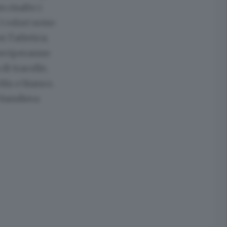
 risalto i
I colori sono:
 l’atletica.
rteciperanno
di tracolle,
blu e bianco.
 bandiera