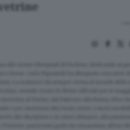
vetrine
Lettu
 alle vicine Olimpiadi di Pechino, dedicando ai gio
e e borse. Carlo Pignatelli ha disegnato una serie d
tata. La maison è da sempre vicina al mondo dello s
ticolare, avendo creato le divise ufficiali per le mag
la Juventus al Torino, dal Palermo alla Roma, oltre ch
nale e per numerosi altri team esteri. I nuovi mod
retti alle discipline e ai colori olimpici, alla passion
r l’Oriente: particolari gold che rimandano all’oro d