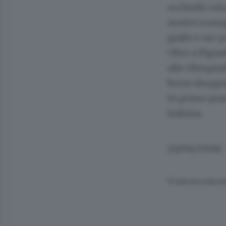
occhielli colo
motivi iconogr
giallo e oro p
Oltre a Pigna
alle Olimpiadi
borse shoppin
In primo pian
italiana.
(11/06/2008)
© RIPRODUZIONE RI