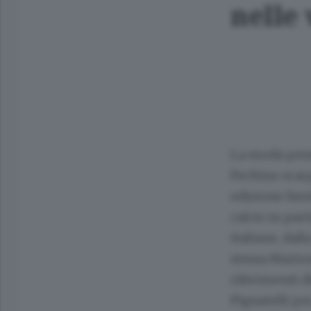
nelle 
La moda pensa
Pechino scarp
edizione limi
calcio in par
italiane, dal
stessa Nazio
riferimenti di
Pignatelli pe