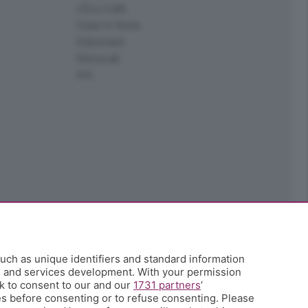
L'Eco Cafè
Case in festa
Edoomark
StoryLab
Ark
uch as unique identifiers and standard information
h and services development. With your permission
k to consent to our and our
1731 partners
’
s before consenting or to refuse consenting. Please