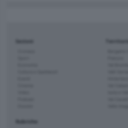
Sezioni
Territor
Cronaca
Bergamo C
Sport
Pianura
Economia
Val Bremb
Cultura e Spettacoli
Valli Seria
Eventi
Hinterlan
Cinema
Val Calepi
Video
Isola e Va
Podcast
Val Cavall
Dossier
Valle Ima
Rubriche