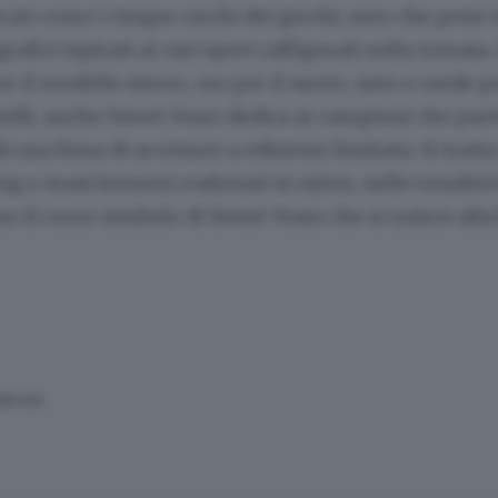
rati come i cinque cerchi dei giochi; nero che pone in
afici ispirati ai vari sport raffigurati sulla tomaia. 
er il modello sincro, oro per il nuoto, nero e verde per
telli, anche Sweet Years dedica ai campioni che pa
 una linea di accessori a edizione limitata. Si tratta 
g e maxi borsoni realizzati in nylon, nelle tonalità 
o il cuore simbolo di Sweet Years che si unisce alla
SERVATA