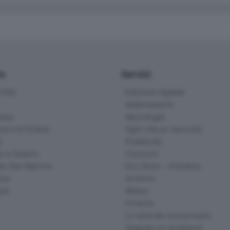
io
Servizi
ittà
Edizione digitale
Abbonamenti
ana
Necrologie
na e di Scalve
Ogni vita un racconto
d
Pubblicità
o e Sebino
Concorsi
lle San Martino
Eco Store - Iniziative
ina
Archivio
gna
Meteo
Cinema
Le aziende comunicano
Segnala un problema