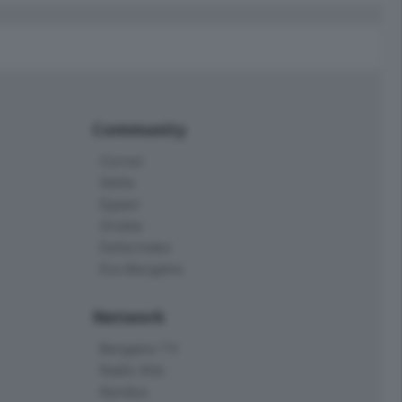
Community
Corner
Skille
Eppen
Orobie
Delta Index
Eco.Bergamo
Network
Bergamo TV
Radio Alta
Kendoo