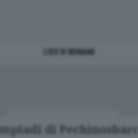
NZE
LUNEDÌ 
impiadi di Pechinosbar