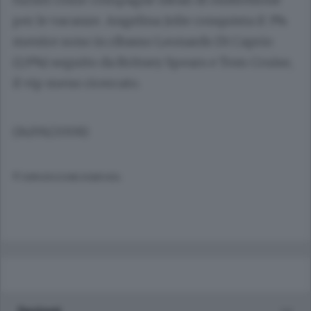
per le vacanze. Angelina Jolie conquista il 3%
mentre sono in ribasso Leonardo Di Caprio
(1,9%) seguito da Britney Spears e Tom Cruise,
il vip meno ricercato.
(14/06/2008)
© RIPRODUZIONE RISERVATA