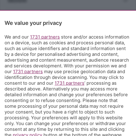
Sezioni
Rubriche
We value your privacy
Territorio
We and our
1731 partners
store and/or access information
on a device, such as cookies and process personal data,
such as unique identifiers and standard information sent
Servizi
by a device for personalised advertising and content,
advertising and content measurement, audience research
and services development. With your permission we and
Chi Siamo
our
1731 partners
may use precise geolocation data and
identification through device scanning. You may click to
consent to our and our
1731 partners
’ processing as
Community
described above. Alternatively you may access more
detailed information and change your preferences before
consenting or to refuse consenting. Please note that
Network
some processing of your personal data may not require
your consent, but you have a right to object to such
processing. Your preferences will apply to this website
only. You can change your preferences or withdraw your
consent at any time by returning to this site and clicking
the
privacy policy
button at the bottom of the webpage.