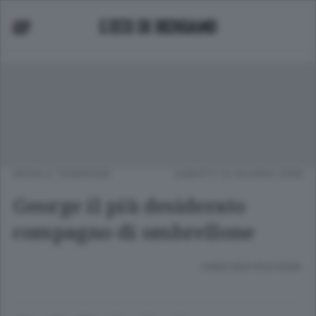
MODA E TENDENZE
SABATO 14 GIUGNO 2008
George il più desiderato
compagno di ombrellone
Lettura meno di un minuto.