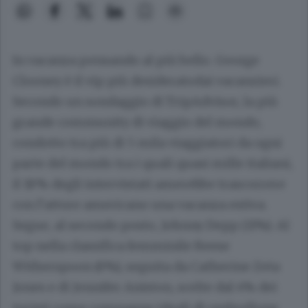
In vacanza pensando al più bello. George
Clooney è il vip più desideratodai vacanzieri.
Secondo un sondaggio di TripAdvisor, la più
grande community di viaggio del mondo,
condotto tra più di 5 mila viaggiatori da ogni
parte del mondo tra i quali quasi mille italiani,
il 18% degli intervistati amerebbe trascorrere
con l’attore americano una vacanza estiva.
Segue, al secondo posto, Johnny Depp (11%). Al
top nella classifica femminile Reese
Witherspoon (6%), seguita da Catherine Zeta
Jones e di Jennifer Aniston, scelte dal 4% dei
turisti come compagne ideali di ombrellone