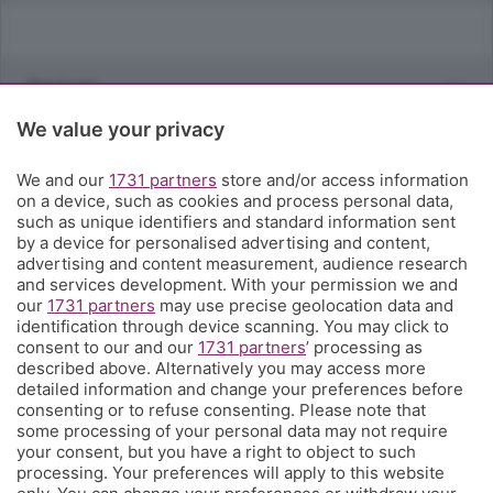
Sezioni
We value your privacy
Rubriche
We and our
1731 partners
store and/or access information
on a device, such as cookies and process personal data,
Territorio
such as unique identifiers and standard information sent
by a device for personalised advertising and content,
advertising and content measurement, audience research
Servizi
and services development. With your permission we and
our
1731 partners
may use precise geolocation data and
identification through device scanning. You may click to
Chi Siamo
consent to our and our
1731 partners
’ processing as
described above. Alternatively you may access more
detailed information and change your preferences before
Community
consenting or to refuse consenting. Please note that
some processing of your personal data may not require
your consent, but you have a right to object to such
Network
processing. Your preferences will apply to this website