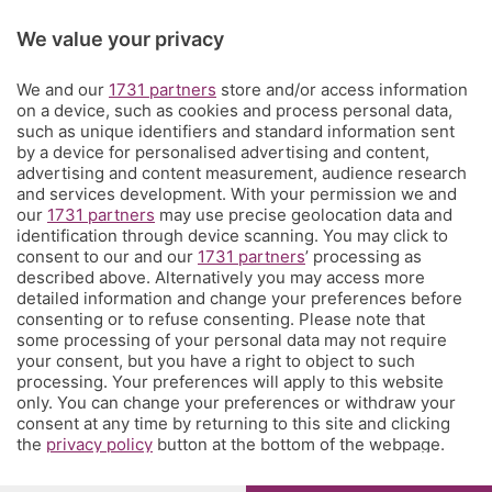
Rubriche
We value your privacy
We and our
1731 partners
store and/or access information
Territorio
on a device, such as cookies and process personal data,
such as unique identifiers and standard information sent
by a device for personalised advertising and content,
Servizi
advertising and content measurement, audience research
and services development. With your permission we and
our
1731 partners
may use precise geolocation data and
Chi Siamo
identification through device scanning. You may click to
consent to our and our
1731 partners
’ processing as
described above. Alternatively you may access more
Community
detailed information and change your preferences before
consenting or to refuse consenting. Please note that
some processing of your personal data may not require
Network
your consent, but you have a right to object to such
processing. Your preferences will apply to this website
only. You can change your preferences or withdraw your
consent at any time by returning to this site and clicking
the
privacy policy
button at the bottom of the webpage.
© COPYRIGHT 2026 - S.E.S.A.A.B. S.p.a. con sede in Viale