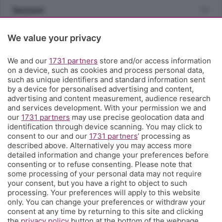
Sezioni
Rubriche
We value your privacy
We and our
1731 partners
store and/or access information
Territorio
on a device, such as cookies and process personal data,
such as unique identifiers and standard information sent
by a device for personalised advertising and content,
Servizi
advertising and content measurement, audience research
and services development. With your permission we and
our
1731 partners
may use precise geolocation data and
Chi Siamo
identification through device scanning. You may click to
consent to our and our
1731 partners
’ processing as
described above. Alternatively you may access more
Community
detailed information and change your preferences before
consenting or to refuse consenting. Please note that
some processing of your personal data may not require
Network
your consent, but you have a right to object to such
processing. Your preferences will apply to this website
only. You can change your preferences or withdraw your
consent at any time by returning to this site and clicking
the
privacy policy
button at the bottom of the webpage.