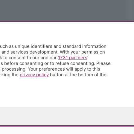
uch as unique identifiers and standard information
h and services development. With your permission
k to consent to our and our
1731 partners
’
s before consenting or to refuse consenting. Please
 processing. Your preferences will apply to this
icking the
privacy policy
button at the bottom of the