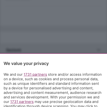
Sezioni
Rubriche
We value your privacy
We and our
1731 partners
store and/or access information
Territorio
on a device, such as cookies and process personal data,
such as unique identifiers and standard information sent
by a device for personalised advertising and content,
Servizi
advertising and content measurement, audience research
and services development. With your permission we and
our
1731 partners
may use precise geolocation data and
Chi Siamo
identification through device scanning. You may click to