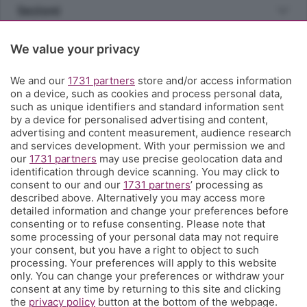
Sezioni
Rubriche
We value your privacy
We and our
1731 partners
store and/or access information
Territorio
on a device, such as cookies and process personal data,
such as unique identifiers and standard information sent
by a device for personalised advertising and content,
Servizi
advertising and content measurement, audience research
and services development. With your permission we and
our
1731 partners
may use precise geolocation data and
Chi Siamo
identification through device scanning. You may click to
consent to our and our
1731 partners
’ processing as
described above. Alternatively you may access more
Community
detailed information and change your preferences before
consenting or to refuse consenting. Please note that
some processing of your personal data may not require
Network
your consent, but you have a right to object to such
processing. Your preferences will apply to this website
only. You can change your preferences or withdraw your
consent at any time by returning to this site and clicking
the
privacy policy
button at the bottom of the webpage.