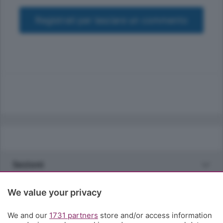
Registrati per lasciare un commento
Sezioni
Rubriche
We value your privacy
We and our
1731 partners
store and/or access information
Territorio