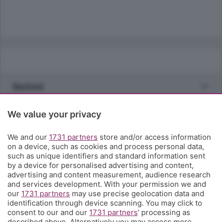
Sezioni
Rubriche
We value your privacy
We and our
1731 partners
store and/or access information
Territorio
on a device, such as cookies and process personal data,
such as unique identifiers and standard information sent
by a device for personalised advertising and content,
Servizi
advertising and content measurement, audience research
and services development. With your permission we and
our
1731 partners
may use precise geolocation data and
Chi Siamo
identification through device scanning. You may click to
consent to our and our
1731 partners
’ processing as
described above. Alternatively you may access more