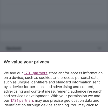
Sezioni
Rubriche
We value your privacy
We and our
1731 partners
store and/or access information
Territorio
on a device, such as cookies and process personal data,
such as unique identifiers and standard information sent
by a device for personalised advertising and content,
Servizi
advertising and content measurement, audience research
and services development. With your permission we and
our
1731 partners
may use precise geolocation data and
Chi Siamo
identification through device scanning. You may click to