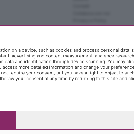
Contatti
Collabora con noi
Privacy e Policy
tion on a device, such as cookies and process personal data, s
ontent, advertising and content measurement, audience researc
 data and identification through device scanning. You may clic
y access more detailed information and change your preference
ot require your consent, but you have a right to object to such
hdraw your consent at any time by returning to this site and cl
e Papa Giovanni XXIII, 118 24121 Bergamo - E' vietata la
pitale sociale Euro 10.000.000 i.v.