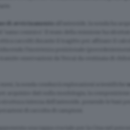
arte.
se di avvicinamento
all'asteroide, la sonda ha acqu
l 'sasso cosmico'. Il team della missione ha sfruttato
tica raccolti durante il tragitto per affinare il calco
 riducendo l'incertezza posizionale (precedentemen
ramite osservazioni da Terra) da centinaia di chilo
mesi, la sonda condurrà esplorazioni scientifiche
s
er acquisire dati sulla morfologia, la composizione
a struttura interna dell'asteroide, ponendo le basi pe
erazioni di raccolta di campioni.
ppresenta una tappa cruciale per la Cina nel perco