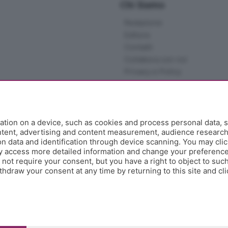
Chi Siamo
Redazione
Editore
Contatti
Collabora con noi
Privacy e Policy
tion on a device, such as cookies and process personal data, s
ontent, advertising and content measurement, audience researc
 data and identification through device scanning. You may clic
y access more detailed information and change your preference
ot require your consent, but you have a right to object to such
hdraw your consent at any time by returning to this site and cl
e Papa Giovanni XXIII, 118 24121 Bergamo - E' vietata la