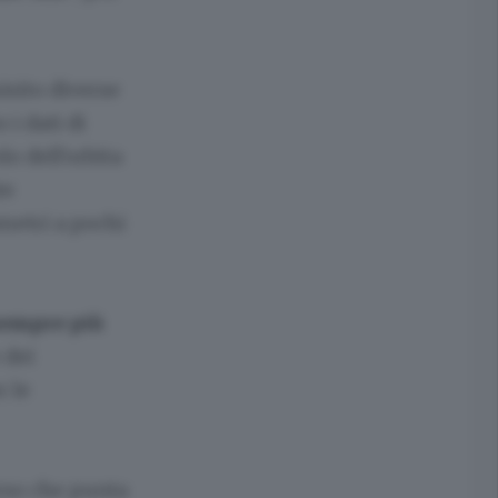
isito diverse
 i dati di
lo dell'orbita
te
metri a pochi
empre più
 dei
r le
rso che punta