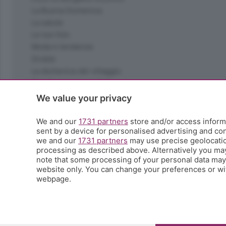
La Buona Domenica
La salute
Le tue foto
Moda e tendenze
Orobie
La domenica del villaggio
Ricette (quasi) perfette
Scienza e Tecnologia
We value your privacy
Tic Tac
Volontariato
We and our
1731 partners
store and/or access informa
sent by a device for personalised advertising and c
StoryLab
we and our
1731 partners
may use precise geolocation
Il punto
processing as described above. Alternatively you ma
L'EcoCafè
note that some processing of your personal data may n
Editoriali
website only. You can change your preferences or wit
webpage.
© COPYRIGHT 2026 - S.E.S.A.A.B. S.p.a. con sede in Vial
riproduzione anche parziale