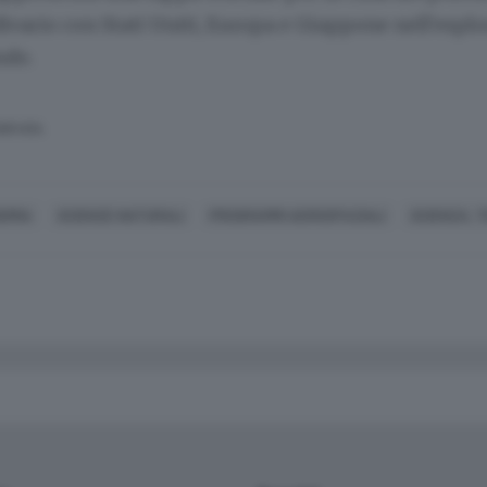
divario con Stati Uniti, Europa e Giappone nell'espl
ndo.
SERVATA
OMIA
SCIENZE NATURALI
PROGRAMMI AEROSPAZIALI
SCIENZA, 