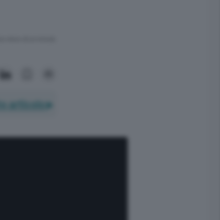
ra meno di un minuto.
o articolo