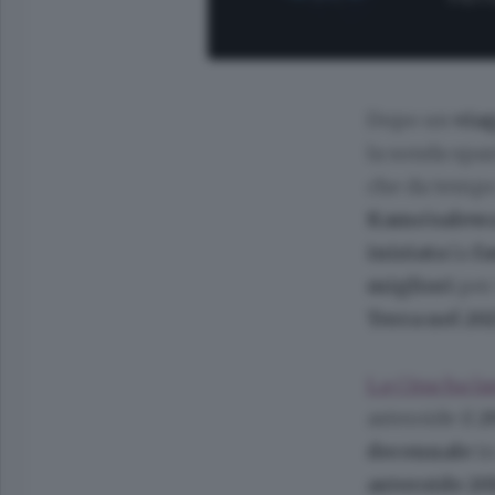
Dopo un
via
la sonda spaz
che da tempo
Kamoʻoalew
iniziata
la
fa
migliori
per
Terra nel 20
La Cina ha l
asteroide il
2
decennale
i
asteroide 2