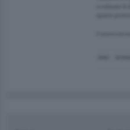
a colmare il 
spazio profo
© RIPRODUZIONE RI
ROMA
ASTRON