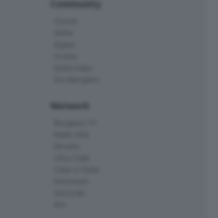
Community
Corner
Skille
Eppen
Orobie
Delta Index
Eco.Bergamo
Network
Bergamo TV
Radio Alta
Kendoo
L'Eco Cafè
Case in festa
Edoomark
StoryLab
Ark