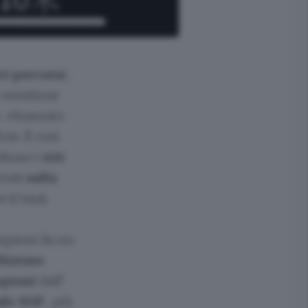
ri percorsi
,
e minilune
3
, chiamato
cie. È così
iduare i
siti
rtati
sulla
e (Cnsa).
ampioni da un
dizione
mpioni
dall'
ale 311P
, più