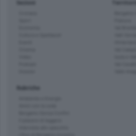
Sezioni
Territor
Cronaca
Bergamo C
Sport
Pianura
Economia
Val Bremb
Cultura e Spettacoli
Valli Seria
Eventi
Hinterlan
Cinema
Val Calepi
Video
Isola e Va
Podcast
Val Cavall
Dossier
Valle Ima
Rubriche
Ambiente e Energia
Amici con la coda
Bergamo Senza Confini
Il piacere di leggere
Interviste allo specchio
L'Eco di Bergamo Incontra