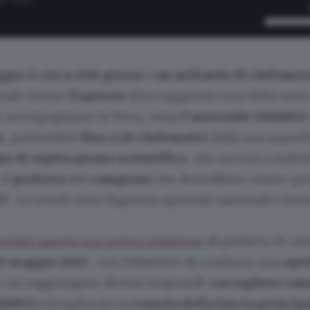
ggio
di
circa 400 giorni
e
un miliardo di chilomet
iale cinese
Tianwen-2
ha raggiunto una delle sett
 acconpagnano la Terra, ossia
l'asteroide 2016HO
a
, portandosi
fino a 20 chilometri
dalla sua superfi
se di esplorazione scientifica
, che servirà a indiv
 il
prelievo
dei
campioni
che dovrebbero essere po
27
. Lo rende noto l'Agenzia spaziale nazionale cines
anciato questa sua prima missione
di prelievo di c
9 maggio 2025
, con l'obiettivo di condurre una
spe
n cui raggiungere diversi traguardi:
raccogliere ca
016HO3
ed esplorare la
cometa della fascia princip