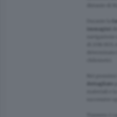
distante di M
Durante la
fa
immagini
de
navigazione ot
di 2016 HO3,
determinata t
chilometri.
Nei prossimi 
dettagliate
p
materiali e l
successive op
Tianwen-2 ra