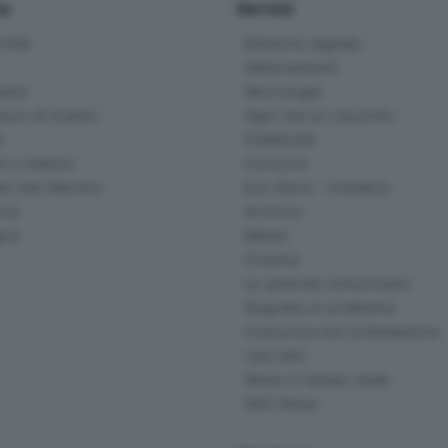
io
Servizi
ittà
Edizione digitale
Abbonamenti
ana
Necrologie
na e di Scalve
Ogni vita un racconto
d
Pubblicità
o e Sebino
Concorsi
lle San Martino
Eco Store - Iniziative
ina
Archivio
gna
Meteo
Cinema
Le aziende comunicano
Segnala un problema
Comunica con la Redazione
I più letti
News in tempo reale
Skill Alexa