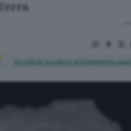
 Terra
Lettu
Accedi per ascoltare gratuitamente quest