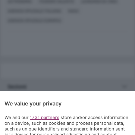
ASTRONOMIA
TEODORO VALENTE
LEONARDO DA VINCI
AGENZIA SPAZIALE ITALIANA
NASA
AGENZIA SPAZIALE EUROPEA
Sezioni
Rubriche
We value your privacy
We and our
1731 partners
store and/or access information
Territorio
on a device, such as cookies and process personal data,
such as unique identifiers and standard information sent
by a device for personalised advertising and content,