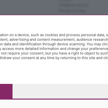
Collabora con noi
Privacy e Policy
tion on a device, such as cookies and process personal data, s
ontent, advertising and content measurement, audience researc
 data and identification through device scanning. You may clic
y access more detailed information and change your preference
ot require your consent, but you have a right to object to such
hdraw your consent at any time by returning to this site and cl
e Papa Giovanni XXIII, 118 24121 Bergamo - E' vietata la
pitale sociale Euro 10.000.000 i.v.