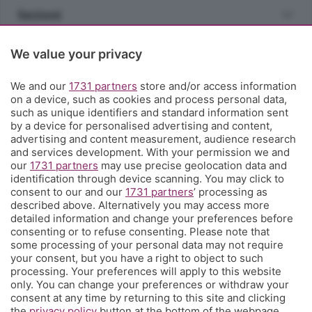
Sezioni
Rubriche
We value your privacy
We and our
1731 partners
store and/or access information
Territorio
on a device, such as cookies and process personal data,
such as unique identifiers and standard information sent
by a device for personalised advertising and content,
Servizi
advertising and content measurement, audience research
and services development. With your permission we and
our
1731 partners
may use precise geolocation data and
Chi Siamo
identification through device scanning. You may click to
consent to our and our
1731 partners
’ processing as
described above. Alternatively you may access more
Community
detailed information and change your preferences before
consenting or to refuse consenting. Please note that
some processing of your personal data may not require
Network
your consent, but you have a right to object to such
processing. Your preferences will apply to this website
only. You can change your preferences or withdraw your
consent at any time by returning to this site and clicking
the
privacy policy
button at the bottom of the webpage.