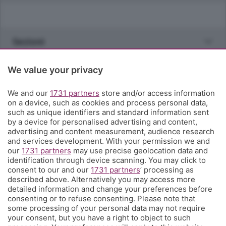
Sezioni
Rubriche
We value your privacy
We and our
1731 partners
store and/or access information
Territorio
on a device, such as cookies and process personal data,
such as unique identifiers and standard information sent
by a device for personalised advertising and content,
Servizi
advertising and content measurement, audience research
and services development. With your permission we and
our
1731 partners
may use precise geolocation data and
Chi Siamo
identification through device scanning. You may click to
consent to our and our
1731 partners
’ processing as
described above. Alternatively you may access more
Community
detailed information and change your preferences before
consenting or to refuse consenting. Please note that
some processing of your personal data may not require
Network
your consent, but you have a right to object to such