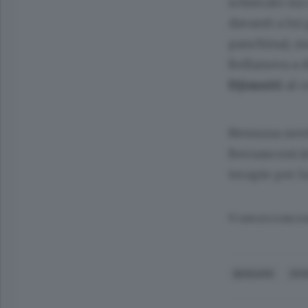
schierato sia
davanti a lu
panchina), si
Bellanova a d
Djimsiti
al c
Nessuna novit
Bernasconi (s
terapie per lu
© RIPRODUZIONE RI
BERGAMO
SPO