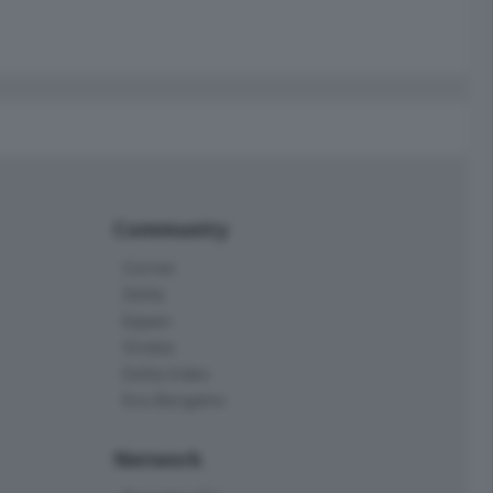
Community
Corner
Skille
Eppen
Orobie
Delta Index
Eco.Bergamo
Network