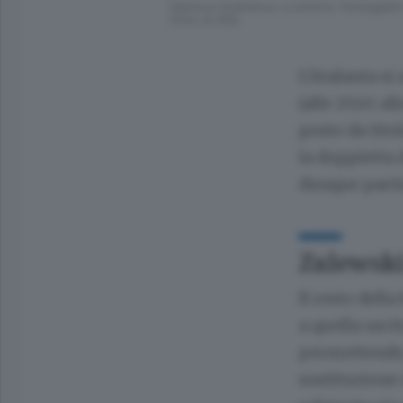
Gianluca Scamacca, a sinistra, festeggiato
(Foto di Afb)
L’Atalanta si
(alle 20,45 a
posto da titol
la doppietta d
dunque partire
Zalewski 
Il resto dell
a quella usci
permettendo
sostituzione 