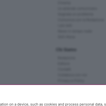
Cinema
Le aziende comunicano
Segnala un problema
Comunica con la Redazione
I più letti
News in tempo reale
Skill Alexa
Chi Siamo
Redazione
Editore
Contatti
Collabora con noi
Privacy e Policy
tion on a device, such as cookies and process personal data, s