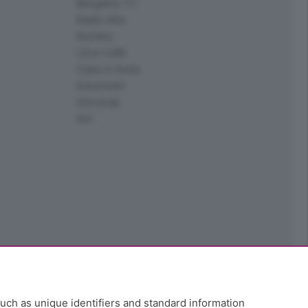
Bergamo TV
Radio Alta
Kendoo
L'Eco Cafè
Case in festa
Edoomark
StoryLab
Ark
uch as unique identifiers and standard information