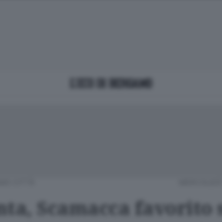
MO CITTÀ
MERCOLEDÌ 
nta, Scamacca favorito 