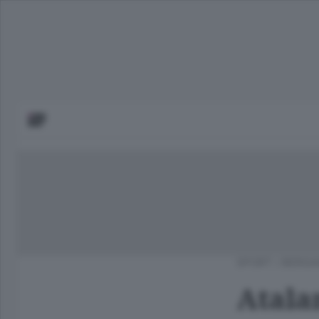
SPORT
/
BERGA
Atala