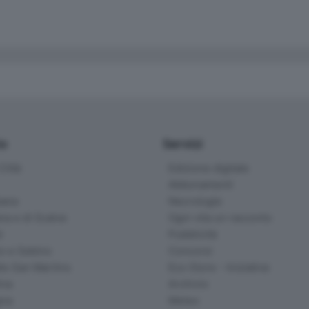
io
Servizi
ittà
Edizione digitale
Abbonamenti
ana
Necrologie
na e di Scalve
Ogni vita un racconto
d
Pubblicità
o e Sebino
Concorsi
lle San Martino
Eco Store - Iniziative
ina
Archivio
gna
Meteo