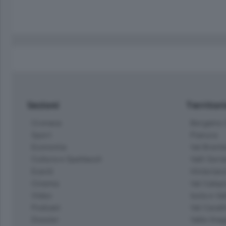
Sezioni
Territor
Cronaca
Bergamo C
Sport
Pianura
Economia
Val Bremb
Cultura e Spettacoli
Valli Seria
Eventi
Hinterlan
Cinema
Val Calepi
Video
Isola e Va
Podcast
Val Cavall
Dossier
Valle Ima