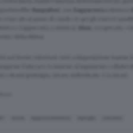
 a tutta fascia stante l’assenza di Bernasconi (in que
i giocherebbe
Raspadori
, con
Zappacosta
a destra e
a come ala al posto di «Jack» (e qui gli esterni sare
estra e Zappacosta a sinistra).
Hien
, recuperato, «i
entro della difesa.
à sul fronte infortuni: tutti a disposizione tranne il
tagione finita per la lesione al legamento collatera
i) e Rossi (pubalgia, lavoro individuale: è in forse).
SERVATA
RT
CALCIO
GIANLUCA SCAMACCA
ISAK HIEN
ATALANTA