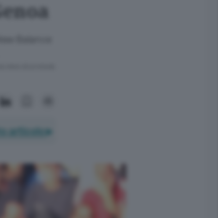
 Genoa
a New Balance
ra meno di un minuto.
o articolo