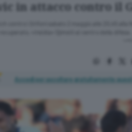
ic in attacco contro il
tch contro i Grifoni sabato 2 maggio alle 20,45 all
recuperato, «insidia» Djimsiti al centro della difesa.
Lettu
Accedi per ascoltare gratuitamente quest