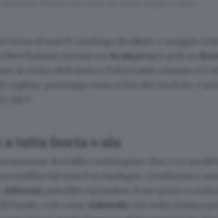
 da Giacomo Raspadori per il primo dei due gol segnati a Cagliari
 avvicina al match casalingo di sabato 2 maggio con
lla New Balance Arena) con
Scamacca
in pole su
Krs
are al centro dell’attacco: l’attaccante romano si è r
i Cagliari, purtroppo vana ai fini del risultato, e po
 dal 1’.
a tutta fascia o ala
a formazione dovrebbe contemplare due o tre modifi
ta sconfitta dal match in Sardegna. Condizione e st
,
Ederson
potrebbe riprendere il suo posto a centr
di Pasalic, così come
Zalewski
, che sulla sinistra p