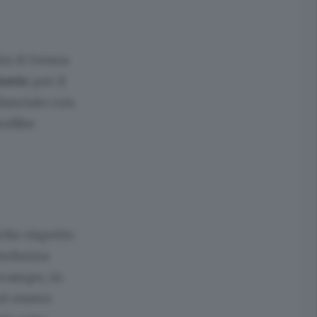
tro il Genoa
tovic
per il
ilanciato con
trebbe
che rispetto
anchezza
ocampo, in
uò essere