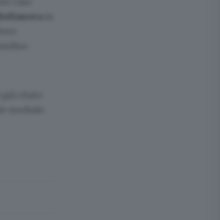
sto caso
Bellanova
in
bbero
nsidia»
 già citato
le mediale: