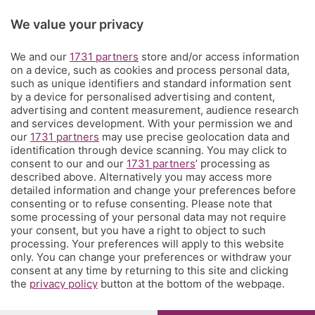
Rubriche
We value your privacy
We and our
1731 partners
store and/or access information
Territorio
on a device, such as cookies and process personal data,
such as unique identifiers and standard information sent
by a device for personalised advertising and content,
Servizi
advertising and content measurement, audience research
and services development. With your permission we and
our
1731 partners
may use precise geolocation data and
Chi Siamo
identification through device scanning. You may click to
consent to our and our
1731 partners
’ processing as
described above. Alternatively you may access more
Community
detailed information and change your preferences before
consenting or to refuse consenting. Please note that
some processing of your personal data may not require
Network
your consent, but you have a right to object to such
processing. Your preferences will apply to this website
only. You can change your preferences or withdraw your
consent at any time by returning to this site and clicking
the
privacy policy
button at the bottom of the webpage.
© COPYRIGHT 2026 - S.E.S.A.A.B. S.p.a. con sede in Viale