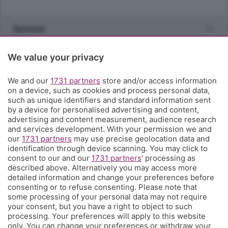
Sezioni
Rubriche
We value your privacy
We and our
1731 partners
store and/or access information
Territorio
on a device, such as cookies and process personal data,
such as unique identifiers and standard information sent
by a device for personalised advertising and content,
Servizi
advertising and content measurement, audience research
and services development. With your permission we and
our
1731 partners
may use precise geolocation data and
Chi Siamo
identification through device scanning. You may click to
consent to our and our
1731 partners
’ processing as
described above. Alternatively you may access more
Community
detailed information and change your preferences before
consenting or to refuse consenting. Please note that
some processing of your personal data may not require
Network
your consent, but you have a right to object to such
processing. Your preferences will apply to this website
only. You can change your preferences or withdraw your