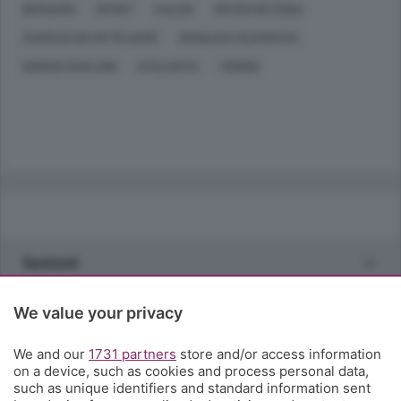
BERGAMO
SPORT
CALCIO
MATEO RETEGUI
CHARLES DE KETELAERE
GIANLUCA SCAMACCA
GIORGIO SCALVINI
ATALANTA
TORINO
Sezioni
Rubriche
We value your privacy
We and our
1731 partners
store and/or access information
Territorio
on a device, such as cookies and process personal data,
such as unique identifiers and standard information sent