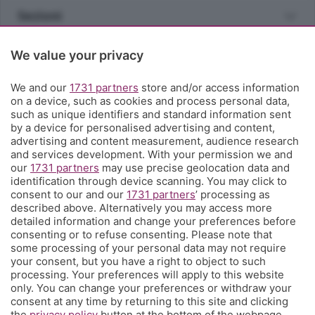
Sezioni
Rubriche
We value your privacy
We and our
1731 partners
store and/or access information
Territorio
on a device, such as cookies and process personal data,
such as unique identifiers and standard information sent
by a device for personalised advertising and content,
Servizi
advertising and content measurement, audience research
and services development. With your permission we and
our
1731 partners
may use precise geolocation data and
Chi Siamo
identification through device scanning. You may click to
consent to our and our
1731 partners
’ processing as
described above. Alternatively you may access more
Community
detailed information and change your preferences before
consenting or to refuse consenting. Please note that
some processing of your personal data may not require
Network
your consent, but you have a right to object to such
processing. Your preferences will apply to this website
only. You can change your preferences or withdraw your
consent at any time by returning to this site and clicking
the
privacy policy
button at the bottom of the webpage.