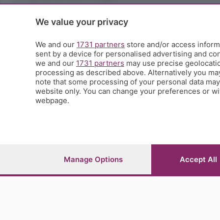
Ricette (quasi) perfette
Scienza e Tecnologia
We value your privacy
Tic Tac
Volontariato
We and our
1731 partners
store and/or access informa
sent by a device for personalised advertising and c
StoryLab
we and our
1731 partners
may use precise geolocation
Il punto
processing as described above. Alternatively you ma
L'EcoCafè
note that some processing of your personal data may n
Editoriali
website only. You can change your preferences or wit
webpage.
© COPYRIGHT 2026 - S.E.S.A.A.B. S.p.a. con sede in Vial
riproduzione anche parziale
Iscritta al Registro Imprese di Bergamo al n.243762 | Ca
Manage Options
Accept All