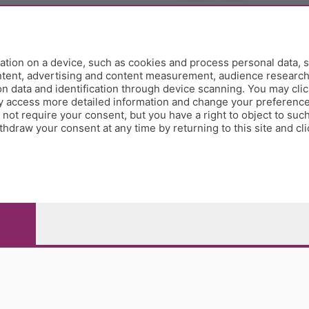
tion on a device, such as cookies and process personal data, s
ontent, advertising and content measurement, audience researc
 data and identification through device scanning. You may clic
y access more detailed information and change your preference
ot require your consent, but you have a right to object to such
hdraw your consent at any time by returning to this site and cl
e Papa Giovanni XXIII, 118 24121 Bergamo - E' vietata la
pitale sociale Euro 10.000.000 i.v.